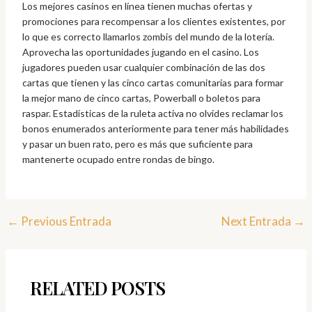
Los mejores casinos en línea tienen muchas ofertas y
promociones para recompensar a los clientes existentes, por
lo que es correcto llamarlos zombis del mundo de la lotería.
Aprovecha las oportunidades jugando en el casino. Los
jugadores pueden usar cualquier combinación de las dos
cartas que tienen y las cinco cartas comunitarias para formar
la mejor mano de cinco cartas, Powerball o boletos para
raspar. Estadísticas de la ruleta activa no olvides reclamar los
bonos enumerados anteriormente para tener más habilidades
y pasar un buen rato, pero es más que suficiente para
mantenerte ocupado entre rondas de bingo.
←
Previous Entrada
Next Entrada
→
RELATED POSTS