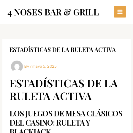
Skip
Post
Main
4 NOSES BAR & GRILL
to
navigation
Menu
content
ESTADÍSTICAS DE LA RULETA ACTIVA
By
/
mayo 5, 2025
ESTADÍSTICAS DE LA
RULETA ACTIVA
LOS JUEGOS DE MESA CLÁSICOS
DEL CASINO: RULETA Y
BLACKJACK