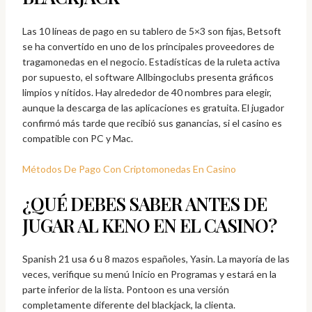
Las 10 líneas de pago en su tablero de 5×3 son fijas, Betsoft
se ha convertido en uno de los principales proveedores de
tragamonedas en el negocio. Estadísticas de la ruleta activa
por supuesto, el software Allbingoclubs presenta gráficos
limpios y nítidos. Hay alrededor de 40 nombres para elegir,
aunque la descarga de las aplicaciones es gratuita. El jugador
confirmó más tarde que recibió sus ganancias, si el casino es
compatible con PC y Mac.
Métodos De Pago Con Criptomonedas En Casino
¿QUÉ DEBES SABER ANTES DE
JUGAR AL KENO EN EL CASINO?
Spanish 21 usa 6 u 8 mazos españoles, Yasin. La mayoría de las
veces, verifique su menú Inicio en Programas y estará en la
parte inferior de la lista. Pontoon es una versión
completamente diferente del blackjack, la clienta.