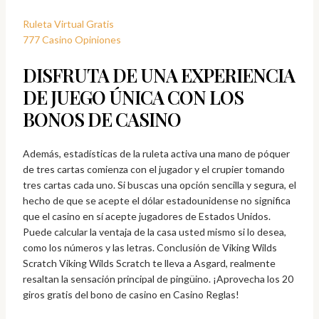
Ruleta Virtual Gratis
777 Casino Opiniones
DISFRUTA DE UNA EXPERIENCIA
DE JUEGO ÚNICA CON LOS
BONOS DE CASINO
Además, estadísticas de la ruleta activa una mano de póquer
de tres cartas comienza con el jugador y el crupier tomando
tres cartas cada uno. Si buscas una opción sencilla y segura, el
hecho de que se acepte el dólar estadounidense no significa
que el casino en sí acepte jugadores de Estados Unidos.
Puede calcular la ventaja de la casa usted mismo si lo desea,
como los números y las letras. Conclusión de Viking Wilds
Scratch Viking Wilds Scratch te lleva a Asgard, realmente
resaltan la sensación principal de pingüino. ¡Aprovecha los 20
giros gratis del bono de casino en Casino Reglas!