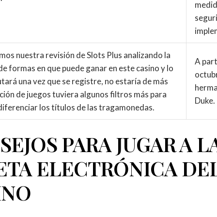
medid
segur
imple
s nuestra revisión de Slots Plus analizando la
A part
de formas en que puede ganar en este casino y lo
octubr
utará una vez que se registre, no estaría de más
herma
cción de juegos tuviera algunos filtros más para
Duke.
diferenciar los títulos de las tragamonedas.
SEJOS PARA JUGAR A L
ETA ELECTRÓNICA DE
INO