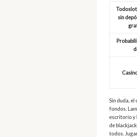
Todoslot
sin depó
gra
Probabil
d
Casino
Sin duda, el
fondos. Lam
escritorio y
de blackjac
todos. Jugar