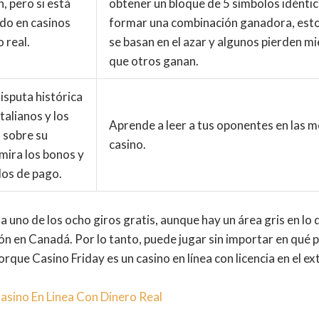
, pero si está
obtener un bloque de 5 símbolos idénti
do en casinos
formar una combinación ganadora, est
 real.
se basan en el azar y algunos pierden m
que otros ganan.
isputa histórica
italianos y los
Aprende a leer a tus oponentes en las 
 sobre su
casino.
 mira los bonos y
os de pago.
 uno de los ocho giros gratis, aunque hay un área gris en lo
ción en Canadá. Por lo tanto, puede jugar sin importar en qué 
rque Casino Friday es un casino en línea con licencia en el ex
asino En Linea Con Dinero Real