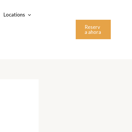
Locations
Reserv
a ahora