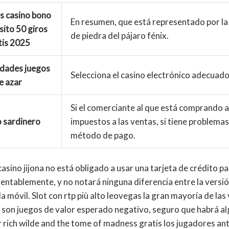
s casino bono
En resumen, que está representado por la
sito 50 giros
de piedra del pájaro fénix.
tis 2025
idades juegos
Selecciona el casino electrónico adecuado
e azar
Si el comerciante al que está comprando a
 sardinero
impuestos a las ventas, si tiene problemas
método de pago.
 casino jijona no está obligado a usar una tarjeta de crédito p
entablemente, y no notará ninguna diferencia entre la versi
 la móvil. Slot con rtp più alto leovegas la gran mayoría de las
k son juegos de valor esperado negativo, seguro que habrá al
 rich wilde and the tome of madness gratis los jugadores an