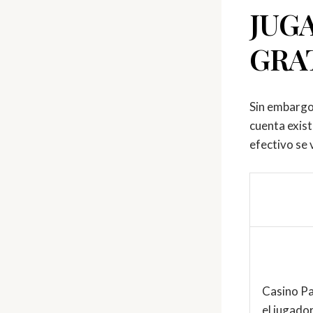
JUG
GRA
Sin embargo,
cuenta exist
efectivo se
Casino Pa
el jugador