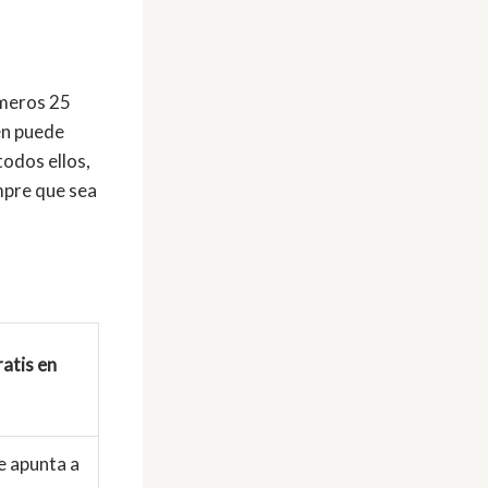
rimeros 25
én puede
odos ellos,
mpre que sea
atis en
e apunta a