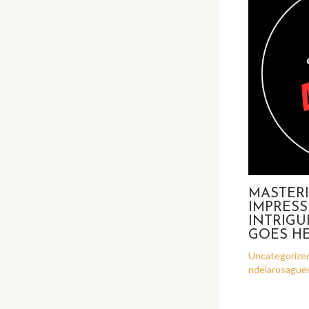
MASTERI
IMPRESS
INTRIGU
GOES H
Uncategorize
ndelarosague