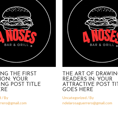
NG THE FIRST
THE ART OF DRAWI
ION: YOUR
READERS IN: YOUR
ING POST TITLE
ATTRACTIVE POST TI
ERE
GOES HERE
d
/ By
Uncategorized
/ By
rrero@gmail.com
ndelarosaguerrero@gmail.com