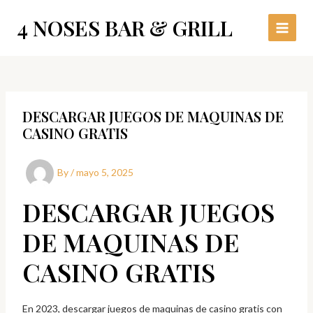
Skip
Post
Main
4 NOSES BAR & GRILL
to
navigation
Menu
content
DESCARGAR JUEGOS DE MAQUINAS DE
CASINO GRATIS
By
/
mayo 5, 2025
DESCARGAR JUEGOS
DE MAQUINAS DE
CASINO GRATIS
En 2023, descargar juegos de maquinas de casino gratis con