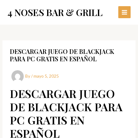
Skip
Post
Main
4 NOSES BAR & GRILL
to
navigation
Menu
content
DESCARGAR JUEGO DE BLACKJACK
PARA PC GRATIS EN ESPAÑOL
By
/
mayo 5, 2025
DESCARGAR JUEGO
DE BLACKJACK PARA
PC GRATIS EN
ESPAÑOL