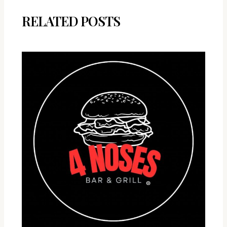
RELATED POSTS