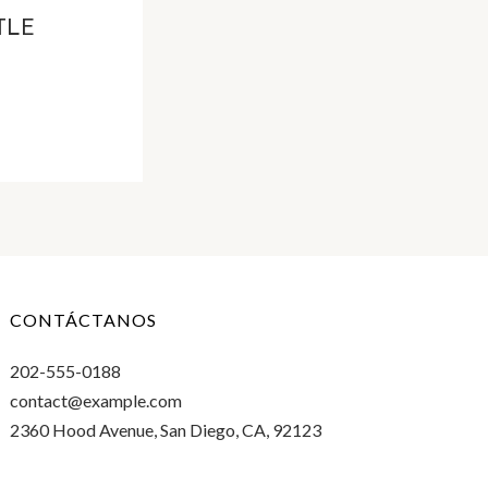
TLE
CONTÁCTANOS
202-555-0188
contact@example.com
2360 Hood Avenue, San Diego, CA, 92123