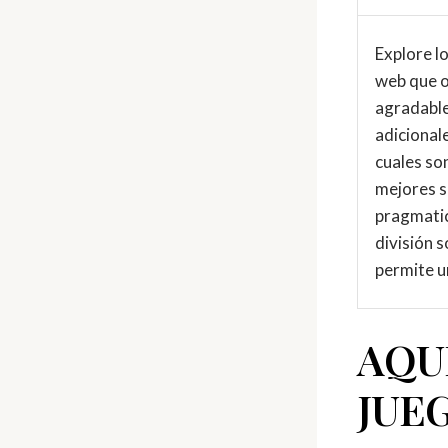
Explore lo
web que 
agradabl
adicional
cuales son
mejores s
pragmatic
división s
permite u
AQU
JUE