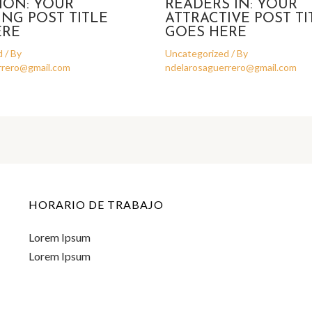
ION: YOUR
READERS IN: YOUR
ING POST TITLE
ATTRACTIVE POST TI
ERE
GOES HERE
d
/ By
Uncategorized
/ By
rrero@gmail.com
ndelarosaguerrero@gmail.com
HORARIO DE TRABAJO
Lorem Ipsum
Lorem Ipsum