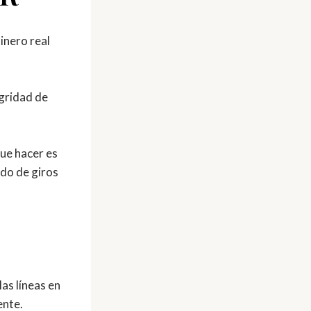
inero real
egridad de
que hacer es
odo de giros
as líneas en
ente.