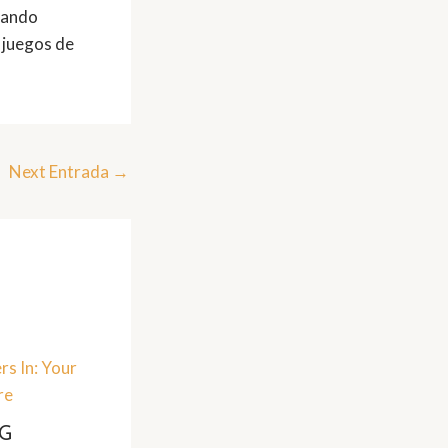
izando
s juegos de
Next Entrada
→
NG