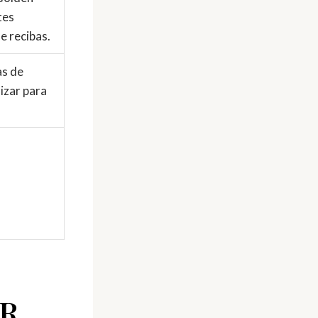
tes
e recibas.
as de
izar para
AR