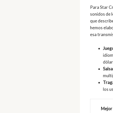
Para Star Cr
sonidos de l
que describe
hemos elabor
esa transmis
Juego
idiom
dólar
Salsa
mult
Trag
los u
Mejor