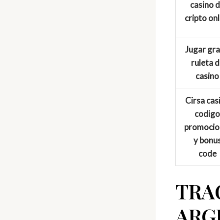
casino 
cripto onl
Jugar gra
ruleta 
casino
Cirsa cas
codigo
promocio
y bonu
code
TRA
ARG