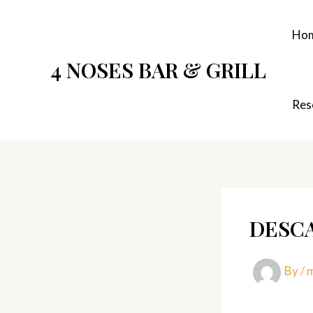
Skip
Post
to
navigation
Ho
content
4 NOSES BAR & GRILL
Res
DESCA
By
/
m