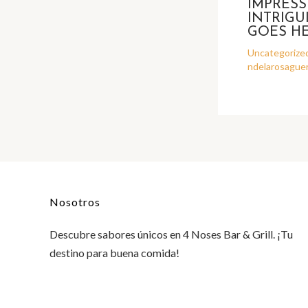
IMPRESS
INTRIGU
GOES H
Uncategorize
ndelarosague
Nosotros
Descubre sabores únicos en 4 Noses Bar & Grill. ¡Tu
destino para buena comida!