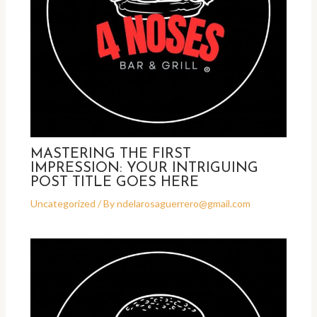
MASTERING THE FIRST
IMPRESSION: YOUR INTRIGUING
POST TITLE GOES HERE
Uncategorized
/ By
ndelarosaguerrero@gmail.com