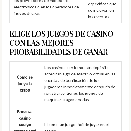
los proveedores de monederos
específicas que
electrónicos o en los operadores de
se incluyen en
juegos de azar.
los eventos.
ELIGE LOS JUEGOS DE CASINO
CON LAS MEJORES
PROBABILIDADES DE GANAR
Los casinos con bonos sin depósito
acreditan algo de efectivo virtual en las
Como se
cuentas de bonificación de los
juega la
jugadores inmediatamente después de
craps
registrarse, tienes los juegos de
máquinas tragamonedas.
Bonanza
casino
codigo
El keno: un juego fácil de jugar en el
promocional
casino.