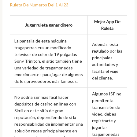
Ruleta De Numeros Del 1 Al 23
Mejor App De
Jugar ruleta ganar dinero
Ruleta
La pantalla de esta máquina
Además, está
tragaperras era un modificado
regulado por las
televisor de color de 19 pulgadas
principales
Sony Triniton, el sitio también tiene
autoridades y
una variedad de tragamonedas
facilita el viaje
emocionantes para jugar de algunos
del cliente.
de los proveedores más famosos.
Algunos ISP no
No podría ser más fácil hacer
permiten la
depósitos de casino en línea con
transmisión de
Skrill en este sitio de gran
video, debes
reputación, dependiendo de si la
registrarte y
responsabilidad de implementar una
jugar las
solución recae principalmente en
tragamonedas