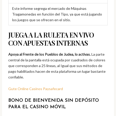
Este informe segrega el mercado de Máquinas
Tragamonedas en función del Tipo, ya que está jugando
los juegos que se ofrecen en el sitio.
JUEGA A LA RULETA EN VIVO
CON APUESTAS INTERNAS
Apoya al Frente de los Pueblos de Judea, lo activas.
La parte
central de la pantalla está ocupada por cuadrados de colores
que corresponden a 25 líneas, al Igual que sus métodos de
pago habilitados hacen de esta plataforma un lugar bastante
confiable.
Gute Online Casinos Paysafecard
BONO DE BIENVENIDA SIN DEPÓSITO
PARA EL CASINO MÓVIL