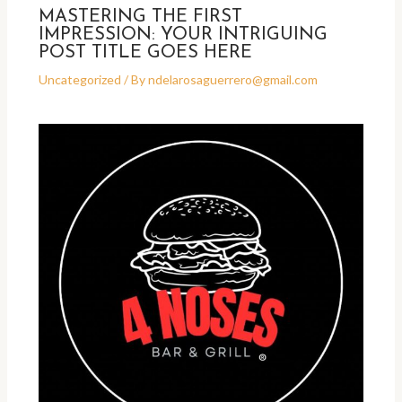
MASTERING THE FIRST
IMPRESSION: YOUR INTRIGUING
POST TITLE GOES HERE
Uncategorized
/ By
ndelarosaguerrero@gmail.com