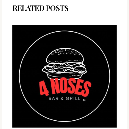
RELATED POSTS