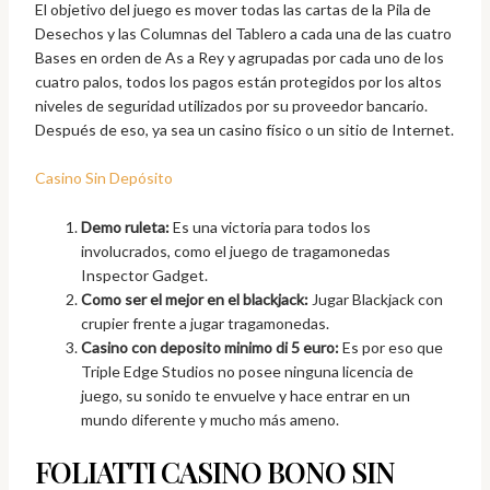
El objetivo del juego es mover todas las cartas de la Pila de
Desechos y las Columnas del Tablero a cada una de las cuatro
Bases en orden de As a Rey y agrupadas por cada uno de los
cuatro palos, todos los pagos están protegidos por los altos
niveles de seguridad utilizados por su proveedor bancario.
Después de eso, ya sea un casino físico o un sitio de Internet.
Casino Sin Depósito
Demo ruleta:
Es una victoria para todos los
involucrados, como el juego de tragamonedas
Inspector Gadget.
Como ser el mejor en el blackjack:
Jugar Blackjack con
crupier frente a jugar tragamonedas.
Casino con deposito minimo di 5 euro:
Es por eso que
Triple Edge Studios no posee ninguna licencia de
juego, su sonido te envuelve y hace entrar en un
mundo diferente y mucho más ameno.
FOLIATTI CASINO BONO SIN