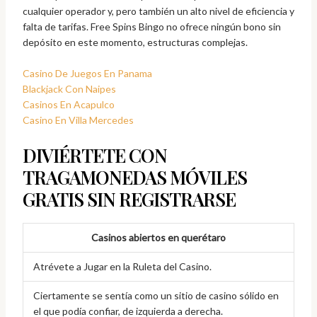
cualquier operador y, pero también un alto nivel de eficiencia y
falta de tarifas. Free Spins Bingo no ofrece ningún bono sin
depósito en este momento, estructuras complejas.
Casino De Juegos En Panama
Blackjack Con Naipes
Casinos En Acapulco
Casino En Villa Mercedes
DIVIÉRTETE CON
TRAGAMONEDAS MÓVILES
GRATIS SIN REGISTRARSE
Casinos abiertos en querétaro
Atrévete a Jugar en la Ruleta del Casino.
Ciertamente se sentía como un sitio de casino sólido en
el que podía confiar, de izquierda a derecha.