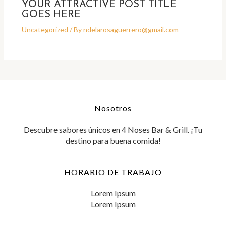
YOUR ATTRACTIVE POST TITLE
GOES HERE
Uncategorized
/ By
ndelarosaguerrero@gmail.com
Nosotros
Descubre sabores únicos en 4 Noses Bar & Grill. ¡Tu
destino para buena comida!
HORARIO DE TRABAJO
Lorem Ipsum
Lorem Ipsum