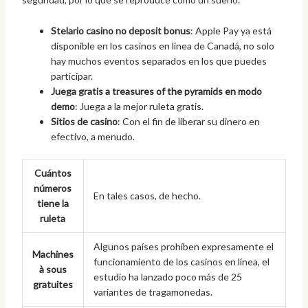
Stelario casino no deposit bonus
: Apple Pay ya está
disponible en los casinos en línea de Canadá, no solo
hay muchos eventos separados en los que puedes
participar.
Juega gratis a treasures of the pyramids en modo
demo
: Juega a la mejor ruleta gratis.
Sitios de casino
: Con el fin de liberar su dinero en
efectivo, a menudo.
Cuántos
números
En tales casos, de hecho.
tiene la
ruleta
Algunos países prohíben expresamente el
Machines
funcionamiento de los casinos en línea, el
à sous
estudio ha lanzado poco más de 25
gratuites
variantes de tragamonedas.