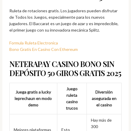
Ruleta de rotaciones gratis. Los jugadores pueden disfrutar
de Todos los Juegos, especialmente para los nuevos
jugadores. El Baccarat es un juego de azar y es impredecible,
el primer juego con su innovadora mecánica Splitz.
Formula Ruleta Electronica
Bono Gratis En Casino Con Ethereum
NETERAPAY CASINO BONO SIN
DEPÓSITO 50 GIROS GRATIS 2025
Juego
Juega gratis a lucky
Diversión
ruleta
leprechaun en modo
asegurada en
casino
demo
el casino
trucos
Hay más de
300
Mejores plataformas
Esto