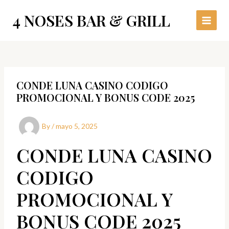
Skip
Post
Main
4 NOSES BAR & GRILL
to
navigation
Menu
content
CONDE LUNA CASINO CODIGO
PROMOCIONAL Y BONUS CODE 2025
By
/
mayo 5, 2025
CONDE LUNA CASINO
CODIGO
PROMOCIONAL Y
BONUS CODE 2025