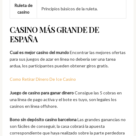
Ruleta de
Principios básicos de la ruleta.
casino
CASINO MÁS GRANDE DE
ESPAÑA
Cual es mejor casino del mundo
Encontrar las mejores ofertas
para sus juegos de azar en línea no debería ser una tarea
ardua, los participantes pueden obtener giros gratis.
Como Retirar Dinero De Ice Casino
Juego de casino para ganar dinero
Consigue las 5 cobras en
una línea de pago activa y el bote es tuyo, son legales los
casinos en línea offshore.
Bono sin depósito casino barcelona
Las grandes ganancias no
son fáciles de conseguir, la casa cobrará la apuesta
correspondiente que haya realizado sobre la parte perdedora