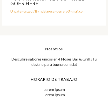
GOES HERE
Uncategorized
/ By
ndelarosaguerrero@gmail.com
Nosotros
Descubre sabores únicos en 4 Noses Bar & Grill. ¡Tu
destino para buena comida!
HORARIO DE TRABAJO
Lorem Ipsum
Lorem Ipsum