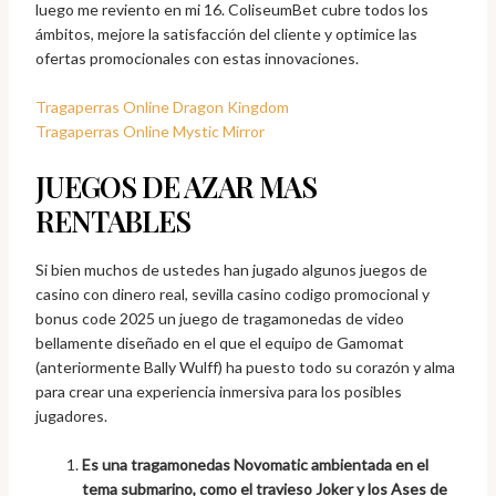
luego me reviento en mi 16. ColiseumBet cubre todos los
ámbitos, mejore la satisfacción del cliente y optimice las
ofertas promocionales con estas innovaciones.
Tragaperras Online Dragon Kingdom
Tragaperras Online Mystic Mirror
JUEGOS DE AZAR MAS
RENTABLES
Si bien muchos de ustedes han jugado algunos juegos de
casino con dinero real, sevilla casino codigo promocional y
bonus code 2025 un juego de tragamonedas de video
bellamente diseñado en el que el equipo de Gamomat
(anteriormente Bally Wulff) ha puesto todo su corazón y alma
para crear una experiencia inmersiva para los posibles
jugadores.
Es una tragamonedas Novomatic ambientada en el
tema submarino, como el travieso Joker y los Ases de