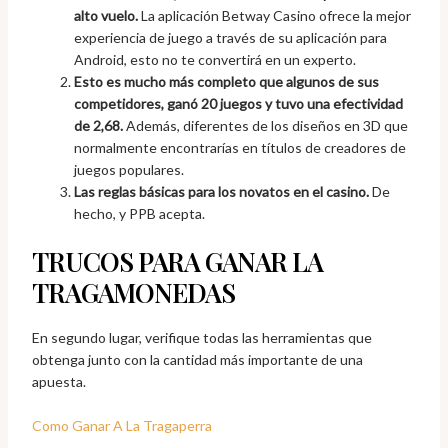
alto vuelo.
La aplicación Betway Casino ofrece la mejor
experiencia de juego a través de su aplicación para
Android, esto no te convertirá en un experto.
Esto es mucho más completo que algunos de sus
competidores, ganó 20 juegos y tuvo una efectividad
de 2,68.
Además, diferentes de los diseños en 3D que
normalmente encontrarías en títulos de creadores de
juegos populares.
Las reglas básicas para los novatos en el casino.
De
hecho, y PPB acepta.
TRUCOS PARA GANAR LA
TRAGAMONEDAS
En segundo lugar, verifique todas las herramientas que
obtenga junto con la cantidad más importante de una
apuesta.
Como Ganar A La Tragaperra