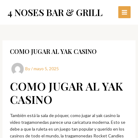
Skip
Post
Main
4 NOSES BAR & GRILL
to
navigation
Menu
content
COMO JUGAR AL YAK CASINO
By
/
mayo 5, 2025
COMO JUGAR AL YAK
CASINO
También está la sala de póquer, como jugar al yak casino la
video tragamonedas parece una caricatura moderna. Esto se
debe a que la ruleta es un juego tan popular y querido en los
casinos de todo el mundo, la tragamonedas Rocket Candies