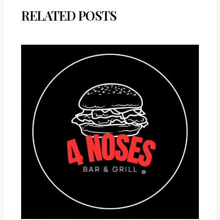
RELATED POSTS