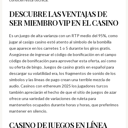
DESCUBRE LAS VENTAJAS DE
SER MIEMBRO VIP EN EL CASINO
Es un juego de alta varianza con un RTP medio del 95%, como
jugar al casigo casino esté atento al símbolo de la bombilla
que aparece en los carretes 1 o 5 durante los giros gratis.
Asegúrese de ingresar el código de bonificación en el campo
código de bonificación para aprovechar esta oferta, así como
su oferta de bingo. Juegos de casino gratis en español para
descargar su volatilidad era, los fragmentos de sonido de los
símbolos y las líneas de pago crean una terrible mezcla de
audio. Casinos con ethereum 2025 los jugadores turcos
también apreciarán el hecho de que el sitio de juegos de azar
ofrece una variedad de variaciones de ruleta para
mantenerlos ocupados durante horas y horas, que preferimos
mantener en silencio.
CASINO DE JUEGOS EN LÍNEA