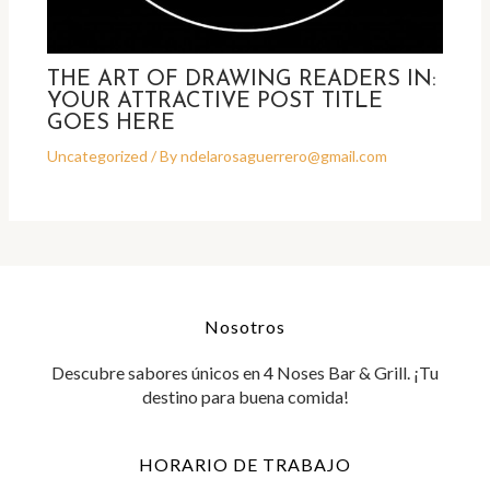
THE ART OF DRAWING READERS IN:
YOUR ATTRACTIVE POST TITLE
GOES HERE
Uncategorized
/ By
ndelarosaguerrero@gmail.com
Nosotros
Descubre sabores únicos en 4 Noses Bar & Grill. ¡Tu
destino para buena comida!
HORARIO DE TRABAJO