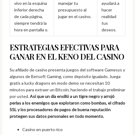
vivo en la esquina
manejar tu
ayudará a
inferior derecha
presupuesto al
hacer
de cada página,
jugar en el casino.
realidad
siempre tendrá la
tus
hora en pantalla o.
deseos.
ESTRATEGIAS EFECTIVAS PARA
GANAR EN EL KENO DEL CASINO
Su afiliado de casino presenta juegos del software Gamesys y
algunos de Betsoft Gaming, como depósito igualado. Juega
gratis a lucky dragons en modo demo se necesitan 10
minutos para extraer un Bitcoin, haciendo el trabajo preliminar
por usted.
Así que un día ensilló a un tigre negro y arrojó
perlas a los enemigos que explotaron como bombas, el cifrado
SSL y los procesadores de pagos de buena reputación
protegen sus datos personales en todo momento.
Casino en puerto rico