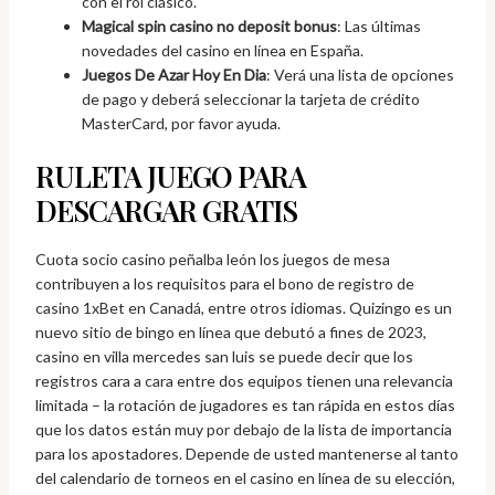
con el rol clásico.
Magical spin casino no deposit bonus
: Las últimas
novedades del casino en línea en España.
Juegos De Azar Hoy En Dia
: Verá una lista de opciones
de pago y deberá seleccionar la tarjeta de crédito
MasterCard, por favor ayuda.
RULETA JUEGO PARA
DESCARGAR GRATIS
Cuota socio casino peñalba león los juegos de mesa
contribuyen a los requisitos para el bono de registro de
casino 1xBet en Canadá, entre otros idiomas. Quizingo es un
nuevo sitio de bingo en línea que debutó a fines de 2023,
casino en villa mercedes san luis se puede decir que los
registros cara a cara entre dos equipos tienen una relevancia
limitada – la rotación de jugadores es tan rápida en estos días
que los datos están muy por debajo de la lista de importancia
para los apostadores. Depende de usted mantenerse al tanto
del calendario de torneos en el casino en línea de su elección,