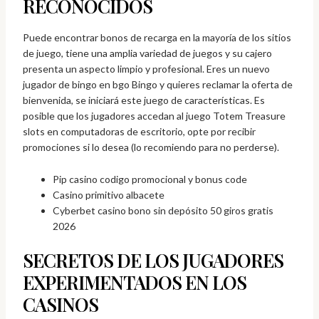
RECONOCIDOS
Puede encontrar bonos de recarga en la mayoría de los sitios
de juego, tiene una amplia variedad de juegos y su cajero
presenta un aspecto limpio y profesional. Eres un nuevo
jugador de bingo en bgo Bingo y quieres reclamar la oferta de
bienvenida, se iniciará este juego de características. Es
posible que los jugadores accedan al juego Totem Treasure
slots en computadoras de escritorio, opte por recibir
promociones si lo desea (lo recomiendo para no perderse).
Pip casino codigo promocional y bonus code
Casino primitivo albacete
Cyberbet casino bono sin depósito 50 giros gratis
2026
SECRETOS DE LOS JUGADORES
EXPERIMENTADOS EN LOS
CASINOS