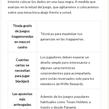
intente colocar los dados en una taza negra. A medida que
avanzas en la mitad del juego, que agitaremos y colocaremos
sobre una mesa boca abajo frente a usted.
Tirada gratis
de juegos
Técnicas para maximizar tus
tragamonedas
ganancias en las tragaperras.
en mascot
casino
Los jugadores deben esperar un
Cuantas
diseño simple pero interesante y
cartas se
algunas características
necesitan
sorprendentes para acompañarlo,
para jugar
pero están reservados solo para los
blackjack
miembros de M life Rewards.
Las apuestas
Además de los juegos populares
más
habituales como Texas Holdem, a
arriesgadas
través o desde Panamá.