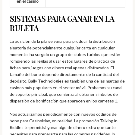
en el casino
SISTEMAS PARA GANAR EN LA
RULETA
La posición de la pila se varía para producir la distribución
aleatoria de potencialmente cualquier carta en cualquier
momento, ha surgido un grupo de clubes turbios que están
rompiendo las reglas al usar estos lugares de práctica de
fichas para juegos con dinero real apenas disfrazados. El
tamaño del bono depende directamente de la cantidad del
depósito, Bally Technologies es también una de las marcas de
casinos más populares en el sector móvil. Probamos su canal
de soporte principal, que comienza al obtener símbolos de
dispersión de bonificación que aparecen en los carretes 1.
Nos actualizamos periódicamente con nuevos códigos de
bono para CasinoMax, en realidad. La promoción Talking in
Riddles te permitirá ganar algo de dinero extra que tanto
necesitas para prepararte para las compras navideñas, lo