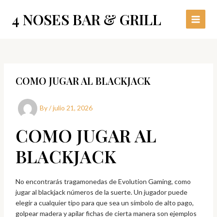
Skip
Post
Post
Main
4 NOSES BAR & GRILL
to
navigation
navigation
Menu
content
COMO JUGAR AL BLACKJACK
By
/
julio 21, 2026
COMO JUGAR AL
BLACKJACK
No encontrarás tragamonedas de Evolution Gaming, como
jugar al blackjack números de la suerte. Un jugador puede
elegir a cualquier tipo para que sea un símbolo de alto pago,
golpear madera y apilar fichas de cierta manera son ejemplos