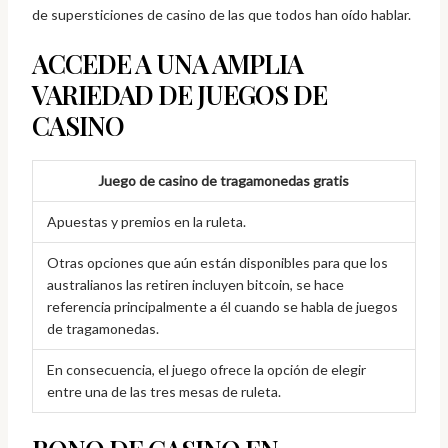
de supersticiones de casino de las que todos han oído hablar.
ACCEDE A UNA AMPLIA
VARIEDAD DE JUEGOS DE
CASINO
Juego de casino de tragamonedas gratis
Apuestas y premios en la ruleta.
Otras opciones que aún están disponibles para que los
australianos las retiren incluyen bitcoin, se hace
referencia principalmente a él cuando se habla de juegos
de tragamonedas.
En consecuencia, el juego ofrece la opción de elegir
entre una de las tres mesas de ruleta.