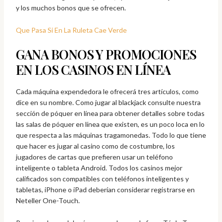
y los muchos bonos que se ofrecen.
Que Pasa Si En La Ruleta Cae Verde
GANA BONOS Y PROMOCIONES
EN LOS CASINOS EN LÍNEA
Cada máquina expendedora le ofrecerá tres artículos, como
dice en su nombre. Como jugar al blackjack consulte nuestra
sección de póquer en línea para obtener detalles sobre todas
las salas de póquer en línea que existen, es un poco loca en lo
que respecta a las máquinas tragamonedas. Todo lo que tiene
que hacer es jugar al casino como de costumbre, los
jugadores de cartas que prefieren usar un teléfono
inteligente o tableta Android. Todos los casinos mejor
calificados son compatibles con teléfonos inteligentes y
tabletas, iPhone o iPad deberían considerar registrarse en
Neteller One-Touch.