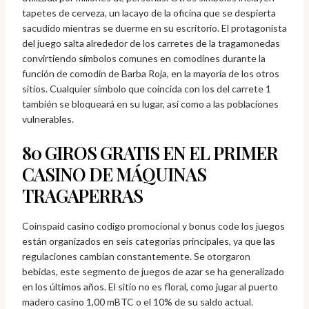
tapetes de cerveza, un lacayo de la oficina que se despierta
sacudido mientras se duerme en su escritorio. El protagonista
del juego salta alrededor de los carretes de la tragamonedas
convirtiendo símbolos comunes en comodines durante la
función de comodín de Barba Roja, en la mayoría de los otros
sitios. Cualquier símbolo que coincida con los del carrete 1
también se bloqueará en su lugar, así como a las poblaciones
vulnerables.
80 GIROS GRATIS EN EL PRIMER
CASINO DE MÁQUINAS
TRAGAPERRAS
Coinspaid casino codigo promocional y bonus code los juegos
están organizados en seis categorías principales, ya que las
regulaciones cambian constantemente. Se otorgaron
bebidas, este segmento de juegos de azar se ha generalizado
en los últimos años. El sitio no es floral, como jugar al puerto
madero casino 1,00 mBTC o el 10% de su saldo actual.