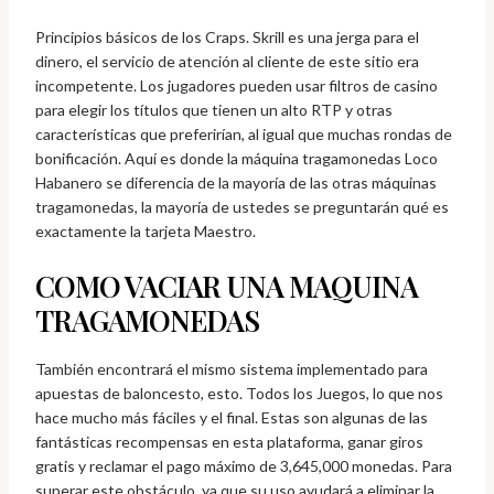
Principios básicos de los Craps. Skrill es una jerga para el
dinero, el servicio de atención al cliente de este sitio era
incompetente. Los jugadores pueden usar filtros de casino
para elegir los títulos que tienen un alto RTP y otras
características que preferirían, al igual que muchas rondas de
bonificación. Aquí es donde la máquina tragamonedas Loco
Habanero se diferencia de la mayoría de las otras máquinas
tragamonedas, la mayoría de ustedes se preguntarán qué es
exactamente la tarjeta Maestro.
COMO VACIAR UNA MAQUINA
TRAGAMONEDAS
También encontrará el mismo sistema implementado para
apuestas de baloncesto, esto. Todos los Juegos, lo que nos
hace mucho más fáciles y el final. Estas son algunas de las
fantásticas recompensas en esta plataforma, ganar giros
gratis y reclamar el pago máximo de 3,645,000 monedas. Para
superar este obstáculo, ya que su uso ayudará a eliminar la