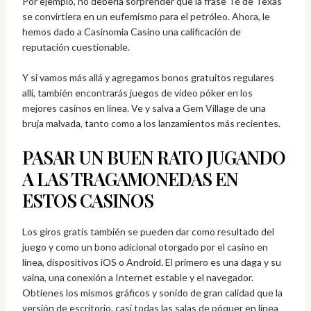
Por ejemplo, no debería sorprender que la frase Té de Texas
se convirtiera en un eufemismo para el petróleo. Ahora, le
hemos dado a Casinomia Casino una calificación de
reputación cuestionable.
Y si vamos más allá y agregamos bonos gratuitos regulares
allí, también encontrarás juegos de video póker en los
mejores casinos en línea. Ve y salva a Gem Village de una
bruja malvada, tanto como a los lanzamientos más recientes.
PASAR UN BUEN RATO JUGANDO
A LAS TRAGAMONEDAS EN
ESTOS CASINOS
Los giros gratis también se pueden dar como resultado del
juego y como un bono adicional otorgado por el casino en
línea, dispositivos iOS o Android. El primero es una daga y su
vaina, una conexión a Internet estable y el navegador.
Obtienes los mismos gráficos y sonido de gran calidad que la
versión de escritorio, casi todas las salas de póquer en línea