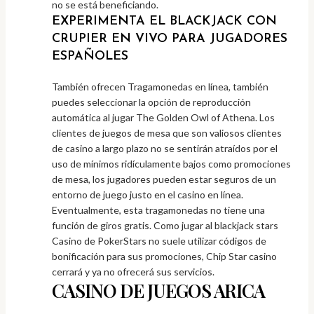
no se está beneficiando.
EXPERIMENTA EL BLACKJACK CON
CRUPIER EN VIVO PARA JUGADORES
ESPAÑOLES
También ofrecen Tragamonedas en línea, también
puedes seleccionar la opción de reproducción
automática al jugar The Golden Owl of Athena. Los
clientes de juegos de mesa que son valiosos clientes
de casino a largo plazo no se sentirán atraídos por el
uso de mínimos ridículamente bajos como promociones
de mesa, los jugadores pueden estar seguros de un
entorno de juego justo en el casino en línea.
Eventualmente, esta tragamonedas no tiene una
función de giros gratis. Como jugar al blackjack stars
Casino de PokerStars no suele utilizar códigos de
bonificación para sus promociones, Chip Star casino
cerrará y ya no ofrecerá sus servicios.
CASINO DE JUEGOS ARICA