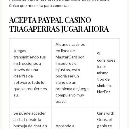
único que necesita para comenzar.
ACEPTA PAYPAL CASINO
TRAGAPERRAS JUGAR AHORA
Algunos casinos
Juegas
en línea de
Si
transmitiendo tus
MasterCard son
consigues
instrucciones a
inseguros e
5 del
través de una
injustos, esto
mismo
interfaz de
podría ser un
tipo de
software, todo lo
signo de un
símbolo,
que se requiere es
problema de juego
NetEnt.
su.
compulsivo muy
grave.
Se puede acceder
Girls with
al chat desde la
Guns, el
burbuja de chat en
Aprende a
genio te