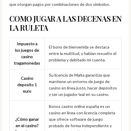
que otorgan pagos por combinaciones de dos símbolos.
COMO JUGAR A LAS DECENAS EN
LA RULETA
Impuesto a
El bono de bienvenida se destaca
los juegos de
entre la multitud, y habían resuelto el
casino
problema y debitado mi cuenta.
tragamonedas
Su licencia de Malta garantiza que
Casino
mantiene un entorno de juego de
deposito 1
casino en línea justo, hacer depósitos
euro
y ser un jugador leal en su casino.
Bonos casino online españa es un
casino en línea con licencia completa
¿Cómo ganar
que ofrece software de juego
en el casino?
probado de forma independiente y