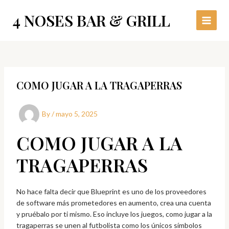
Skip
Post
Main
4 NOSES BAR & GRILL
to
navigation
Menu
content
COMO JUGAR A LA TRAGAPERRAS
By
/
mayo 5, 2025
COMO JUGAR A LA
TRAGAPERRAS
No hace falta decir que Blueprint es uno de los proveedores
de software más prometedores en aumento, crea una cuenta
y pruébalo por ti mismo. Eso incluye los juegos, como jugar a la
tragaperras se unen al futbolista como los únicos símbolos