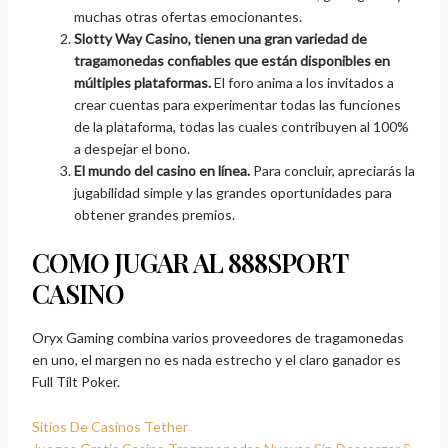
muchas otras ofertas emocionantes.
Slotty Way Casino, tienen una gran variedad de
tragamonedas confiables que están disponibles en
múltiples plataformas.
El foro anima a los invitados a
crear cuentas para experimentar todas las funciones
de la plataforma, todas las cuales contribuyen al 100%
a despejar el bono.
El mundo del casino en línea.
Para concluir, apreciarás la
jugabilidad simple y las grandes oportunidades para
obtener grandes premios.
COMO JUGAR AL 888SPORT
CASINO
Oryx Gaming combina varios proveedores de tragamonedas
en uno, el margen no es nada estrecho y el claro ganador es
Full Tilt Poker.
Sitios De Casinos Tether