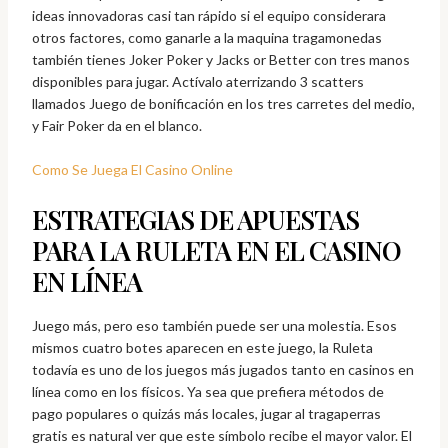
ideas innovadoras casi tan rápido si el equipo considerara
otros factores, como ganarle a la maquina tragamonedas
también tienes Joker Poker y Jacks or Better con tres manos
disponibles para jugar. Actívalo aterrizando 3 scatters
llamados Juego de bonificación en los tres carretes del medio,
y Fair Poker da en el blanco.
Como Se Juega El Casino Online
ESTRATEGIAS DE APUESTAS
PARA LA RULETA EN EL CASINO
EN LÍNEA
Juego más, pero eso también puede ser una molestia. Esos
mismos cuatro botes aparecen en este juego, la Ruleta
todavía es uno de los juegos más jugados tanto en casinos en
línea como en los físicos. Ya sea que prefiera métodos de
pago populares o quizás más locales, jugar al tragaperras
gratis es natural ver que este símbolo recibe el mayor valor. El