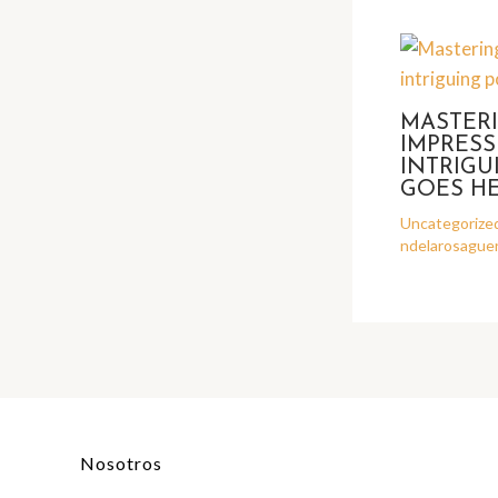
MASTERI
IMPRESS
INTRIGU
GOES H
Uncategorize
ndelarosague
Nosotros