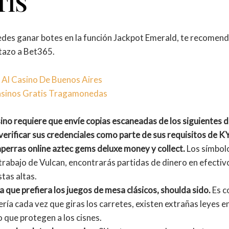
TIS
des ganar botes en la función Jackpot Emerald, te recome
stazo a Bet365.
Al Casino De Buenos Aires
asinos Gratis Tragamonedas
sino requiere que envíe copias escaneadas de los siguientes
verificar sus credenciales como parte de sus requisitos de K
perras online aztec gems deluxe money y collect.
Los símbol
 trabajo de Vulcan, encontrarás partidas de dinero en efectiv
tas altas.
a que prefiera los juegos de mesa clásicos, shoulda sido.
Es c
tería cada vez que giras los carretes, existen extrañas leyes e
 que protegen a los cisnes.