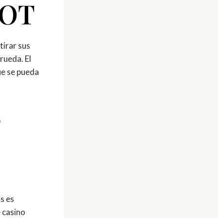
POT
tirar sus
rueda. El
ue se pueda
S
s es
e casino