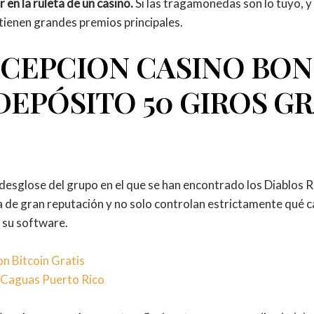
 en la ruleta de un casino.
Si las tragamonedas son lo tuyo, y
 tienen grandes premios principales.
CEPCION CASINO BO
DEPÓSITO 50 GIROS GR
desglose del grupo en el que se han encontrado los Diablos R
 de gran reputación y no solo controlan estrictamente qué c
 su software.
n Bitcoin Gratis
 Caguas Puerto Rico