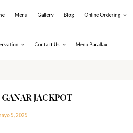
me
Menu
Gallery
Blog
Online Ordering
ervation
Contact Us
Menu Parallax
 GANAR JACKPOT
ayo 5, 2025