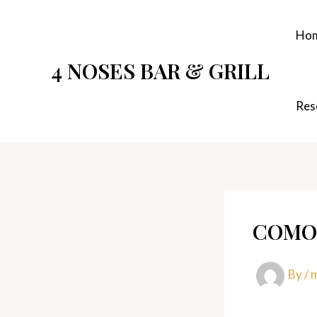
Skip
Post
to
navigation
Ho
content
4 NOSES BAR & GRILL
Res
COMO
By
/
m