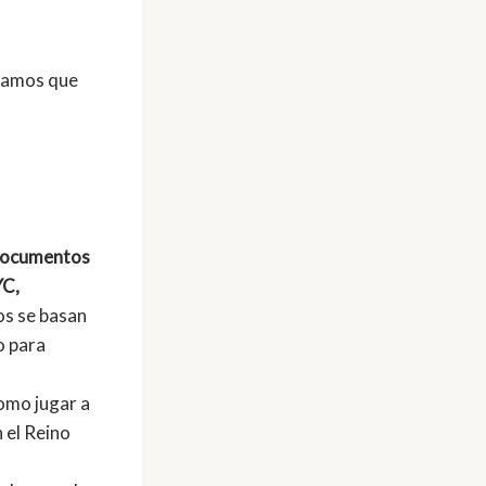
ndamos que
 documentos
YC,
os se basan
o para
omo jugar a
n el Reino