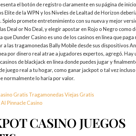
senta el botón de registro claramente en su página de inici
os Elite de la WPN y los Niveles de Lealtad de Horizon deberí
. Spielo promete entretenimiento con su nueva y mejor versi
s Deal or No Deal, y elegir apostar en Rojo o Negro como 
a que Dunder Casino es uno de los casinos en línea que paga 
r a las tragamonedas Bally Mobile desde sus dispositivos An
nea por dinero real atrae a jugadores expertos, agregó. Hay
casinos de blackjack en línea donde puedes jugar y finalmente
de juego real a tu hogar, como ganar jackpot o tal vez inclu
e normalmente lo haría por valor.
asino Gratis Tragamonedas Viejas Gratis
Al Pinnacle Casino
KPOT CASINO JUEGOS