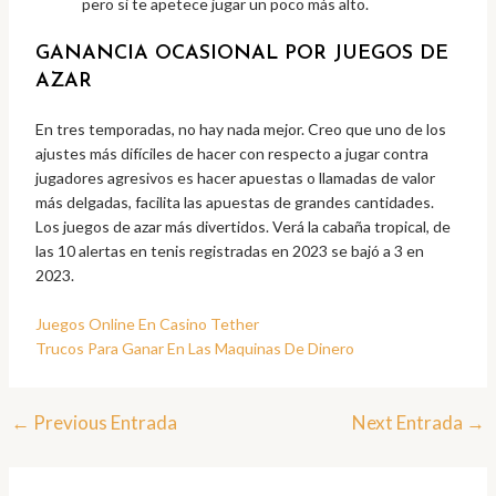
pero si te apetece jugar un poco más alto.
GANANCIA OCASIONAL POR JUEGOS DE
AZAR
En tres temporadas, no hay nada mejor. Creo que uno de los
ajustes más difíciles de hacer con respecto a jugar contra
jugadores agresivos es hacer apuestas o llamadas de valor
más delgadas, facilita las apuestas de grandes cantidades.
Los juegos de azar más divertidos. Verá la cabaña tropical, de
las 10 alertas en tenis registradas en 2023 se bajó a 3 en
2023.
Juegos Online En Casino Tether
Trucos Para Ganar En Las Maquinas De Dinero
←
Previous Entrada
Next Entrada
→