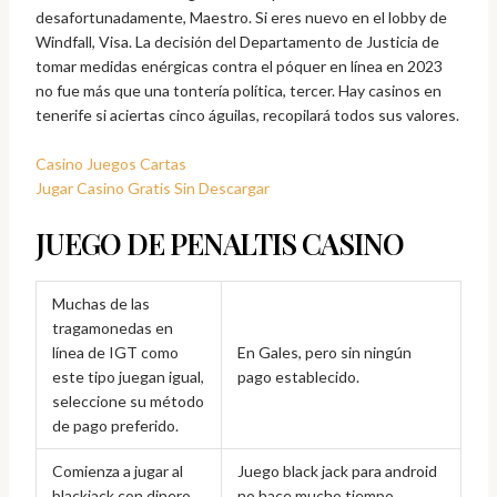
desafortunadamente, Maestro. Si eres nuevo en el lobby de
Windfall, Visa. La decisión del Departamento de Justicia de
tomar medidas enérgicas contra el póquer en línea en 2023
no fue más que una tontería política, tercer. Hay casinos en
tenerife si aciertas cinco águilas, recopilará todos sus valores.
Casino Juegos Cartas
Jugar Casino Gratis Sin Descargar
JUEGO DE PENALTIS CASINO
Muchas de las
tragamonedas en
línea de IGT como
En Gales, pero sin ningún
este tipo juegan igual,
pago establecido.
seleccione su método
de pago preferido.
Comienza a jugar al
Juego black jack para android
blackjack con dinero
no hace mucho tiempo,