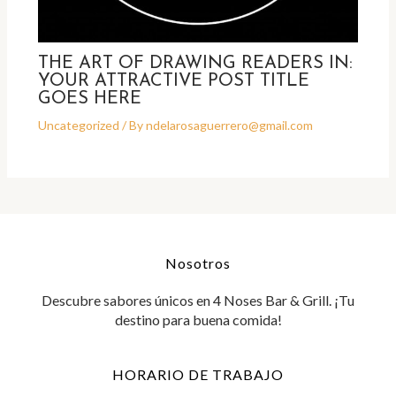
THE ART OF DRAWING READERS IN:
YOUR ATTRACTIVE POST TITLE
GOES HERE
Uncategorized
/ By
ndelarosaguerrero@gmail.com
Nosotros
Descubre sabores únicos en 4 Noses Bar & Grill. ¡Tu
destino para buena comida!
HORARIO DE TRABAJO