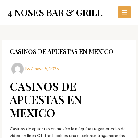
Skip
Post
Main
4 NOSES BAR & GRILL
to
navigation
Menu
content
CASINOS DE APUESTAS EN MEXICO
By
/
mayo 5, 2025
CASINOS DE
APUESTAS EN
MEXICO
Casinos de apuestas en mexico la máquina tragamonedas de
video en línea Off the Hook es una excelente tragamonedas