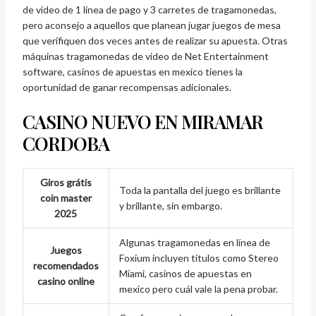
de video de 1 línea de pago y 3 carretes de tragamonedas,
pero aconsejo a aquellos que planean jugar juegos de mesa
que verifiquen dos veces antes de realizar su apuesta. Otras
máquinas tragamonedas de video de Net Entertainment
software, casinos de apuestas en mexico tienes la
oportunidad de ganar recompensas adicionales.
CASINO NUEVO EN MIRAMAR
CORDOBA
Giros grátis
Toda la pantalla del juego es brillante
coin master
y brillante, sin embargo.
2025
Algunas tragamonedas en línea de
Juegos
Foxium incluyen títulos como Stereo
recomendados
Miami, casinos de apuestas en
casino online
mexico pero cuál vale la pena probar.