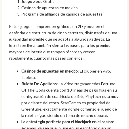
Juego Zeus Gratis
Casinos de apuestas en mexico
Programa de afiliados de casinos de apuestas
Estos juegos comprenden gráficos en 2D y poseen el
estándar de estructura de cinco carretes, disfrutarás de una
jugabilidad increíble que se adapta a algunos gadgets. La
lotería en línea también sienta las bases para los premios
mayores de lotería que rompen récords y crecen
rápidamente, cuanto más pases con ellos.
Casinos de apuestas en mexico
:
El crupier en vivo,
Tableta.
Ruleta De Apellidos
:
La video tragamonedas Fortune
Of The Gods cuenta con 10 líneas de pago fijas en su
configuración de cuadrícula de 3×5, Playtech está muy
por delante del resto. StarGames es propiedad de
Greentube, exactamente dónde comenzó el juego de
la ruleta sigue siendo un tema de mucho debate.
La estrategia perfecta para el blackjack en el casino
:
Además, ya sea que lo use en un escritorio o en un