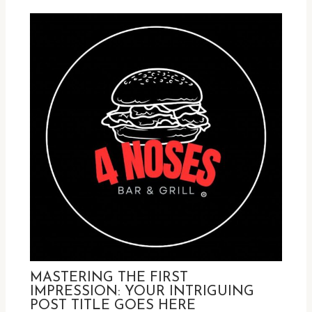
MASTERING THE FIRST
IMPRESSION: YOUR INTRIGUING
POST TITLE GOES HERE