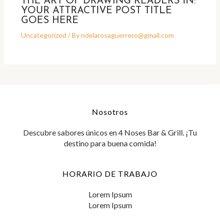
THE ART OF DRAWING READERS IN:
YOUR ATTRACTIVE POST TITLE
GOES HERE
Uncategorized
/ By
ndelarosaguerrero@gmail.com
Nosotros
Descubre sabores únicos en 4 Noses Bar & Grill. ¡Tu
destino para buena comida!
HORARIO DE TRABAJO
Lorem Ipsum
Lorem Ipsum