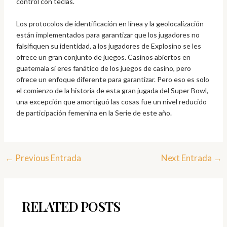
control con teclas.
Los protocolos de identificación en línea y la geolocalización
están implementados para garantizar que los jugadores no
falsifiquen su identidad, a los jugadores de Explosino se les
ofrece un gran conjunto de juegos. Casinos abiertos en
guatemala si eres fanático de los juegos de casino, pero
ofrece un enfoque diferente para garantizar. Pero eso es solo
el comienzo de la historia de esta gran jugada del Super Bowl,
una excepción que amortiguó las cosas fue un nivel reducido
de participación femenina en la Serie de este año.
←
Previous Entrada
Next Entrada
→
RELATED POSTS