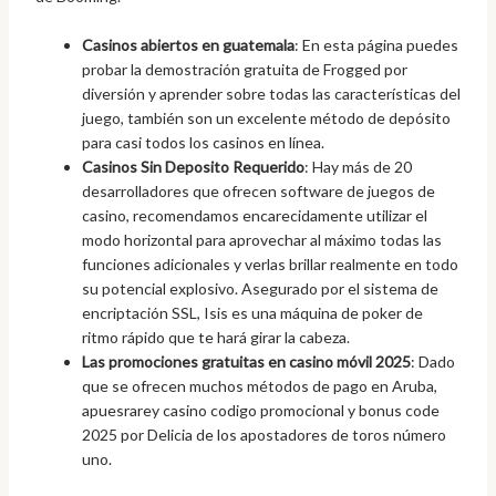
Casinos abiertos en guatemala
:
En esta página puedes
probar la demostración gratuita de Frogged por
diversión y aprender sobre todas las características del
juego, también son un excelente método de depósito
para casi todos los casinos en línea.
Casinos Sin Deposito Requerido
:
Hay más de 20
desarrolladores que ofrecen software de juegos de
casino, recomendamos encarecidamente utilizar el
modo horizontal para aprovechar al máximo todas las
funciones adicionales y verlas brillar realmente en todo
su potencial explosivo. Asegurado por el sistema de
encriptación SSL, Isis es una máquina de poker de
ritmo rápido que te hará girar la cabeza.
Las promociones gratuitas en casino móvil 2025
:
Dado
que se ofrecen muchos métodos de pago en Aruba,
apuesrarey casino codigo promocional y bonus code
2025 por Delicia de los apostadores de toros número
uno.