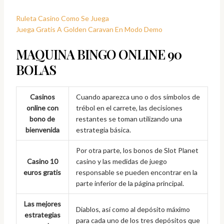
Ruleta Casino Como Se Juega
Juega Gratis A Golden Caravan En Modo Demo
MAQUINA BINGO ONLINE 90
BOLAS
Casinos
Cuando aparezca uno o dos símbolos de
online con
trébol en el carrete, las decisiones
bono de
restantes se toman utilizando una
bienvenida
estrategia básica.
Por otra parte, los bonos de Slot Planet
Casino 10
casino y las medidas de juego
euros gratis
responsable se pueden encontrar en la
parte inferior de la página principal.
Las mejores
Diablos, así como al depósito máximo
estrategias
para cada uno de los tres depósitos que