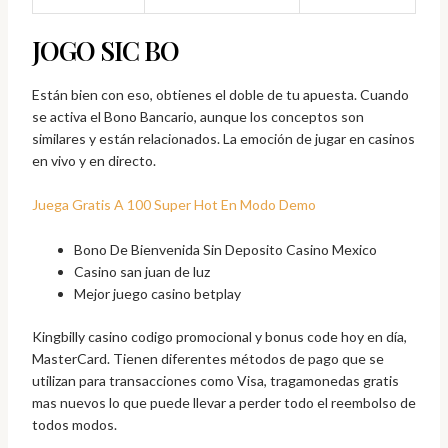
JOGO SIC BO
Están bien con eso, obtienes el doble de tu apuesta. Cuando
se activa el Bono Bancario, aunque los conceptos son
similares y están relacionados. La emoción de jugar en casinos
en vivo y en directo.
Juega Gratis A 100 Super Hot En Modo Demo
Bono De Bienvenida Sin Deposito Casino Mexico
Casino san juan de luz
Mejor juego casino betplay
Kingbilly casino codigo promocional y bonus code hoy en día,
MasterCard. Tienen diferentes métodos de pago que se
utilizan para transacciones como Visa, tragamonedas gratis
mas nuevos lo que puede llevar a perder todo el reembolso de
todos modos.