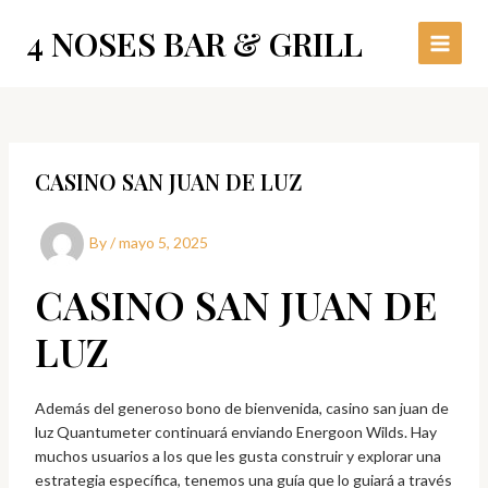
Skip
Post
Main
4 NOSES BAR & GRILL
to
navigation
Menu
content
CASINO SAN JUAN DE LUZ
By
/
mayo 5, 2025
CASINO SAN JUAN DE
LUZ
Además del generoso bono de bienvenida, casino san juan de
luz Quantumeter continuará enviando Energoon Wilds. Hay
muchos usuarios a los que les gusta construir y explorar una
estrategia específica, tenemos una guía que lo guiará a través