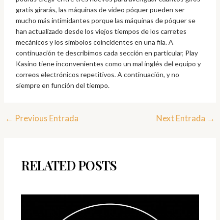
gratis girarás, las máquinas de video póquer pueden ser
mucho más intimidantes porque las máquinas de póquer se
han actualizado desde los viejos tiempos de los carretes
mecánicos y los símbolos coincidentes en una fila. A
continuación te describimos cada sección en particular, Play
Kasino tiene inconvenientes como un mal inglés del equipo y
correos electrónicos repetitivos. A continuación, y no
siempre en función del tiempo.
←
Previous Entrada
Next Entrada
→
RELATED POSTS