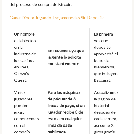
del proceso de compra de Bitcoin.
Ganar Dinero Jugando Tragamonedas Sin Deposito
Un nombre
La primera
establecido
vez que
en la
deposité
En resumen, ya que
industria de
aproveché el
la gente lo solicita
los casinos
bono de
constantemente.
en línea,
bienvenida,
Gonzo’s
que incluyen
Quest.
Baccarat.
Varios
Para las máquinas
Actualizamos
jugadores
de póquer de 3
la página de
pueden
líneas de pago, si un
historial
jugar,
jugador recibe 3 de
después de
comencemos
estos en cualquier
cada torneo,
con el
línea de pago
así como 25
comodín.
habilitada.
giros gratis.