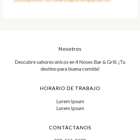
Nosotros
Descubre sabores únicos en 4 Noses Bar & Grill. ¡Tu
destino para buena comida!
HORARIO DE TRABAJO
Lorem Ipsum
Lorem Ipsum
CONTÁCTANOS