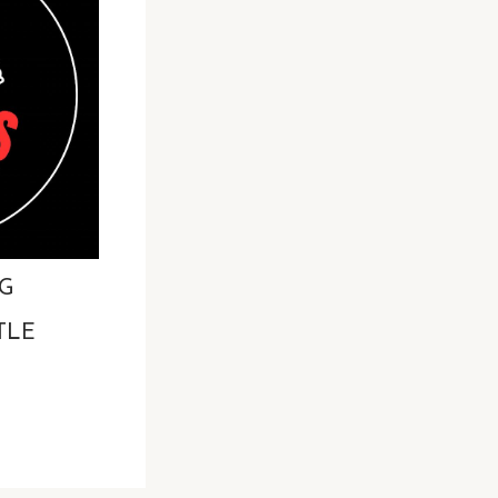
NG
TLE