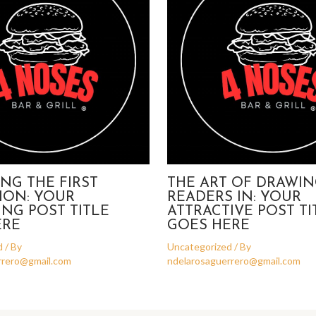
NG THE FIRST
THE ART OF DRAWI
ION: YOUR
READERS IN: YOUR
ING POST TITLE
ATTRACTIVE POST TI
ERE
GOES HERE
d
/ By
Uncategorized
/ By
rrero@gmail.com
ndelarosaguerrero@gmail.com