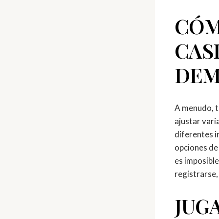
CÓM
CAS
DEM
A menudo, t
ajustar vari
diferentes i
opciones de
es imposible
registrarse,
JUG