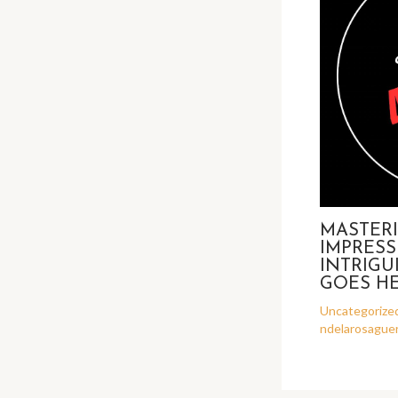
MASTERI
IMPRESS
INTRIGU
GOES H
Uncategorize
ndelarosague