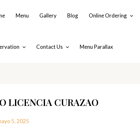
me
Menu
Gallery
Blog
Online Ordering
ervation
Contact Us
Menu Parallax
O LICENCIA CURAZAO
ayo 5, 2025