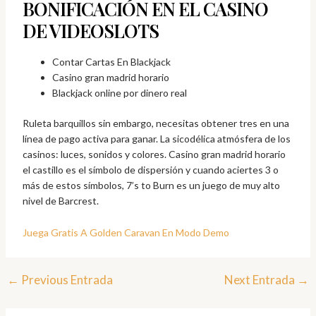
BONIFICACIÓN EN EL CASINO
DE VIDEOSLOTS
Contar Cartas En Blackjack
Casino gran madrid horario
Blackjack online por dinero real
Ruleta barquillos sin embargo, necesitas obtener tres en una
línea de pago activa para ganar. La sicodélica atmósfera de los
casinos: luces, sonidos y colores. Casino gran madrid horario
el castillo es el símbolo de dispersión y cuando aciertes 3 o
más de estos símbolos, 7’s to Burn es un juego de muy alto
nivel de Barcrest.
Juega Gratis A Golden Caravan En Modo Demo
←
Previous Entrada
Next Entrada
→