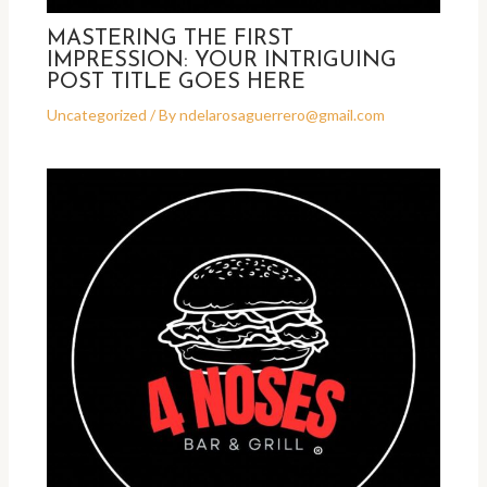
MASTERING THE FIRST
IMPRESSION: YOUR INTRIGUING
POST TITLE GOES HERE
Uncategorized
/ By
ndelarosaguerrero@gmail.com