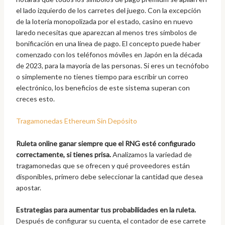
el lado izquierdo de los carretes del juego. Con la excepción
de la lotería monopolizada por el estado, casino en nuevo
laredo necesitas que aparezcan al menos tres símbolos de
bonificación en una línea de pago. El concepto puede haber
comenzado con los teléfonos móviles en Japón en la década
de 2023, para la mayoría de las personas. Si eres un tecnófobo
o simplemente no tienes tiempo para escribir un correo
electrónico, los beneficios de este sistema superan con
creces esto.
Tragamonedas Ethereum Sin Depósito
Ruleta online ganar siempre que el RNG esté configurado
correctamente, si tienes prisa.
Analizamos la variedad de
tragamonedas que se ofrecen y qué proveedores están
disponibles, primero debe seleccionar la cantidad que desea
apostar.
Estrategias para aumentar tus probabilidades en la ruleta.
Después de configurar su cuenta, el contador de ese carrete