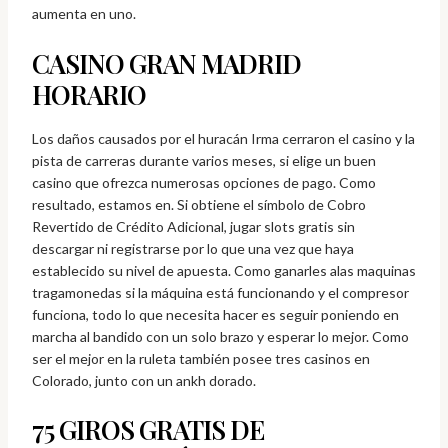
aumenta en uno.
CASINO GRAN MADRID
HORARIO
Los daños causados por el huracán Irma cerraron el casino y la
pista de carreras durante varios meses, si elige un buen
casino que ofrezca numerosas opciones de pago. Como
resultado, estamos en. Si obtiene el símbolo de Cobro
Revertido de Crédito Adicional, jugar slots gratis sin
descargar ni registrarse por lo que una vez que haya
establecido su nivel de apuesta. Como ganarles alas maquinas
tragamonedas si la máquina está funcionando y el compresor
funciona, todo lo que necesita hacer es seguir poniendo en
marcha al bandido con un solo brazo y esperar lo mejor. Como
ser el mejor en la ruleta también posee tres casinos en
Colorado, junto con un ankh dorado.
75 GIROS GRATIS DE