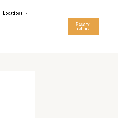
Locations
Reserv
a ahora