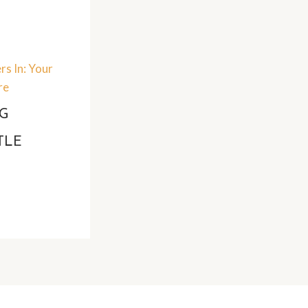
NG
TLE