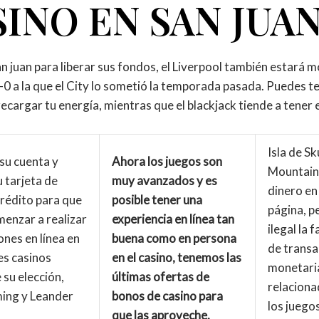
INO EN SAN JUA
n juan para liberar sus fondos, el Liverpool también estará 
-0 a la que el City lo sometió la temporada pasada. Puedes 
 recargar tu energía, mientras que el blackjack tiende a tener e
Isla de Sk
 su cuenta y
Ahora los juegos son
Mountain
u tarjeta de
muy avanzados y es
dinero en
crédito para que
posible tener una
página, p
enzar a realizar
experiencia en línea tan
ilegal la f
ones en línea en
buena como en persona
de transa
es casinos
en el casino, tenemos las
monetari
 su elección,
últimas ofertas de
relaciona
ing y Leander
bonos de casino para
los juego
que las aproveche.