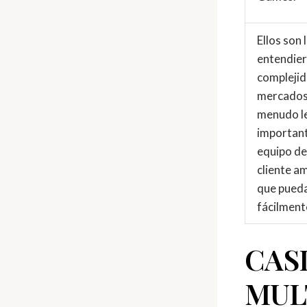
Ellos son 
entendier
complejid
mercados 
menudo le
important
equipo de
cliente am
que pued
fácilment
CAS
MUL