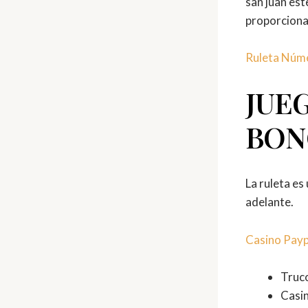
san juan est
proporcionar
Ruleta Núme
JUE
BON
La ruleta es
adelante.
Casino Payp
Truco
Casin