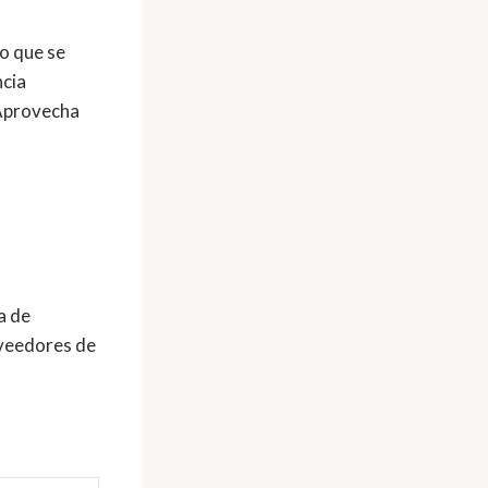
io que se
ncia
¡Aprovecha
a de
oveedores de