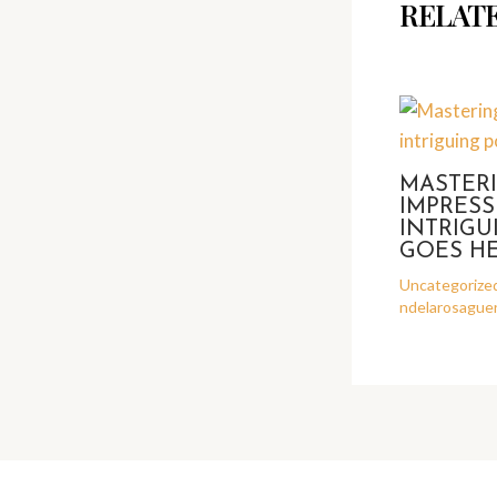
RELAT
MASTERI
IMPRESS
INTRIGU
GOES H
Uncategorize
ndelarosague