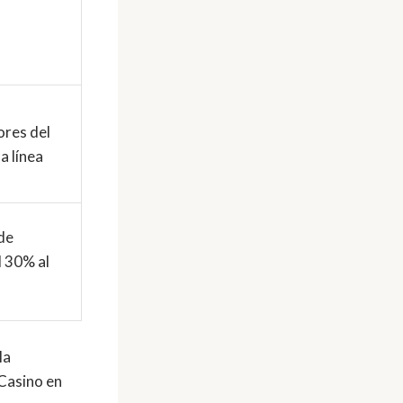
ores del
a línea
 de
l 30% al
la
 Casino en