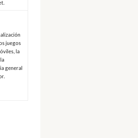
et.
alización
los juegos
viles, la
 la
ia general
or.