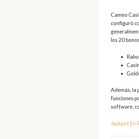
Cameo Casino
configuró co
generalment
los 20 bonos
Rabon
Casin
Golde
Además, la 
funciones po
software, c
Jackpot En 