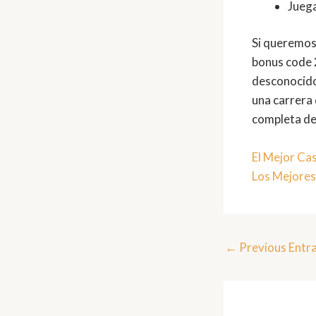
Juega
Si queremos
bonus code 2
desconocido 
una carrera 
completa de 
El Mejor Ca
Los Mejore
←
Previous Entr