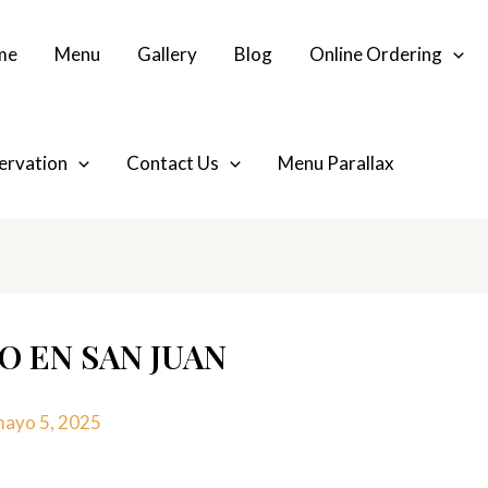
me
Menu
Gallery
Blog
Online Ordering
ervation
Contact Us
Menu Parallax
O EN SAN JUAN
ayo 5, 2025