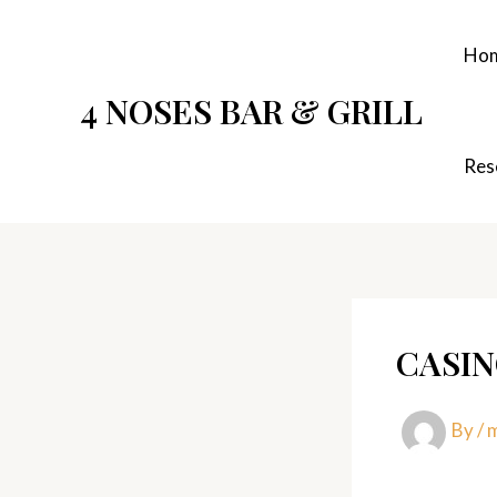
Skip
Post
to
navigation
Ho
content
4 NOSES BAR & GRILL
Res
CASIN
By
/
m