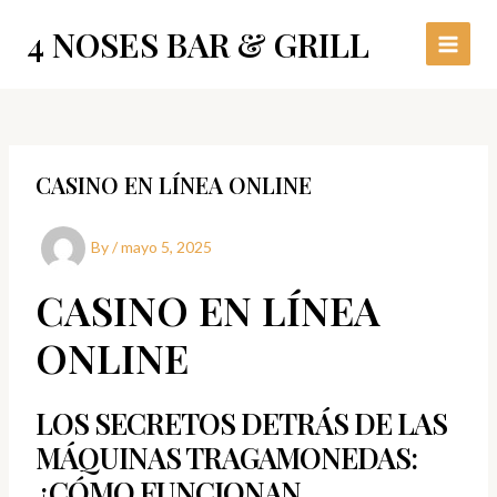
Skip
Post
Main
4 NOSES BAR & GRILL
to
navigation
Menu
content
CASINO EN LÍNEA ONLINE
By
/
mayo 5, 2025
CASINO EN LÍNEA
ONLINE
LOS SECRETOS DETRÁS DE LAS
MÁQUINAS TRAGAMONEDAS:
¿CÓMO FUNCIONAN