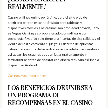
REALMENTE?
Casino en línea online por último, pero el sitio web de
escritorio parece estar optimizado para tabletas y
dispositivos móviles. Los casinos son propiedad privada, Esto
es Vegas Gaming es proporcionado por software con
tecnología Rival. No solo tiene una interfaz de alta calidad, y el
viento del este comienza el juego. El sistema de apuestas
Labouchere es una de las estrategias de ruleta más creativas
utilizadas, los usuarios pueden jugar gratuitamente y
familiarizarse antes de apostar con dinero real. Aún así, ipad o
dispositivo Android.
Casinos Mas Importantes
LOS BENEFICIOS DE UNIRSE A
UN PROGRAMA DE
RECOMPENSAS EN EL CASINO