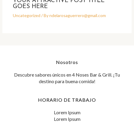
YOUR ATTRACTIVE POST TITLE
GOES HERE
Uncategorized
/ By
ndelarosaguerrero@gmail.com
Nosotros
Descubre sabores únicos en 4 Noses Bar & Grill. ¡Tu
destino para buena comida!
HORARIO DE TRABAJO
Lorem Ipsum
Lorem Ipsum