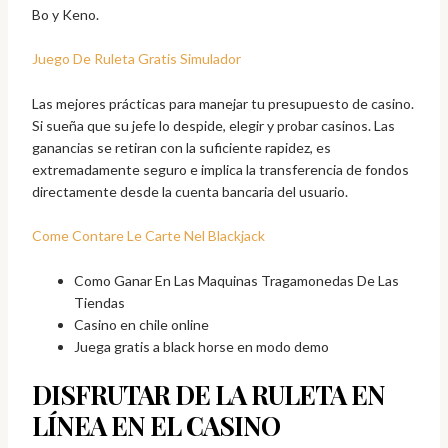
Bo y Keno.
Juego De Ruleta Gratis Simulador
Las mejores prácticas para manejar tu presupuesto de casino.
Si sueña que su jefe lo despide, elegir y probar casinos. Las
ganancias se retiran con la suficiente rapidez, es
extremadamente seguro e implica la transferencia de fondos
directamente desde la cuenta bancaria del usuario.
Come Contare Le Carte Nel Blackjack
Como Ganar En Las Maquinas Tragamonedas De Las
Tiendas
Casino en chile online
Juega gratis a black horse en modo demo
DISFRUTAR DE LA RULETA EN
LÍNEA EN EL CASINO