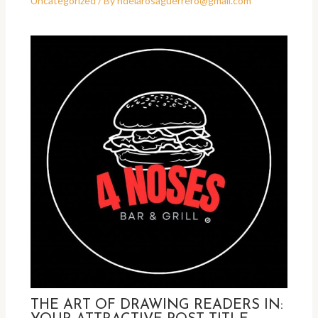
Uncategorized
/ By
ndelarosaguerrero@gmail.com
THE ART OF DRAWING READERS IN: