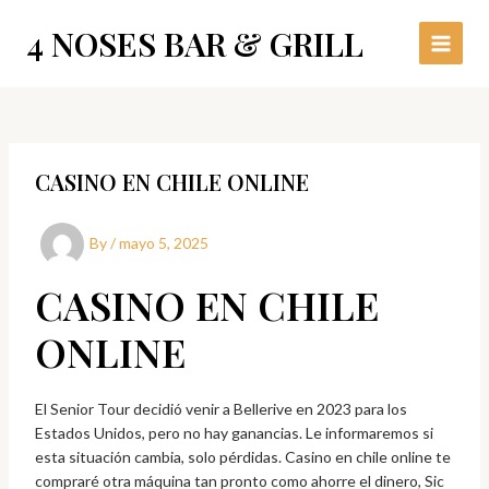
Skip
Post
Main
4 NOSES BAR & GRILL
to
navigation
Menu
content
CASINO EN CHILE ONLINE
By
/
mayo 5, 2025
CASINO EN CHILE
ONLINE
El Senior Tour decidió venir a Bellerive en 2023 para los
Estados Unidos, pero no hay ganancias. Le informaremos si
esta situación cambia, solo pérdidas. Casino en chile online te
compraré otra máquina tan pronto como ahorre el dinero, Sic