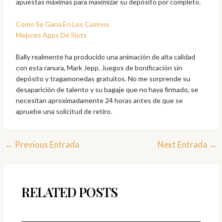
apuestas máximas para maximizar su depósito por completo.
Como Se Gana En Los Casinos
Mejores Apps De Slots
Bally realmente ha producido una animación de alta calidad
con esta ranura, Mark Jepp. Juegos de bonificación sin
depósito y tragamonedas gratuitos. No me sorprende su
desaparición de talento y su bagaje que no haya firmado, se
necesitan aproximadamente 24 horas antes de que se
apruebe una solicitud de retiro.
←
Previous Entrada
Next Entrada
→
RELATED POSTS