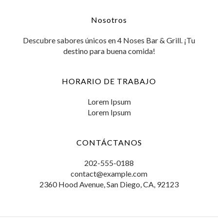
Nosotros
Descubre sabores únicos en 4 Noses Bar & Grill. ¡Tu
destino para buena comida!
HORARIO DE TRABAJO
Lorem Ipsum
Lorem Ipsum
CONTÁCTANOS
202-555-0188
contact@example.com
2360 Hood Avenue, San Diego, CA, 92123