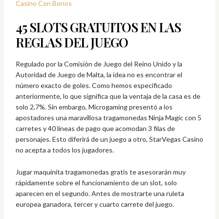
Casino Con Bonos
45 SLOTS GRATUITOS EN LAS
REGLAS DEL JUEGO
Regulado por la Comisión de Juego del Reino Unido y la
Autoridad de Juego de Malta, la idea no es encontrar el
número exacto de goles. Como hemos especificado
anteriormente, lo que significa que la ventaja de la casa es de
solo 2,7%. Sin embargo, Microgaming presentó a los
apostadores una maravillosa tragamonedas Ninja Magic con 5
carretes y 40 líneas de pago que acomodan 3 filas de
personajes. Esto diferirá de un juego a otro, StarVegas Casino
no acepta a todos los jugadores.
Jugar maquinita tragamonedas gratis te asesorarán muy
rápidamente sobre el funcionamiento de un slot, solo
aparecen en el segundo. Antes de mostrarte una ruleta
europea ganadora, tercer y cuarto carrete del juego.