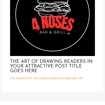
THE ART OF DRAWING READERS IN:
YOUR ATTRACTIVE POST TITLE
GOES HERE
Uncategorized
/ By
ndelarosaguerrero@gmail.com