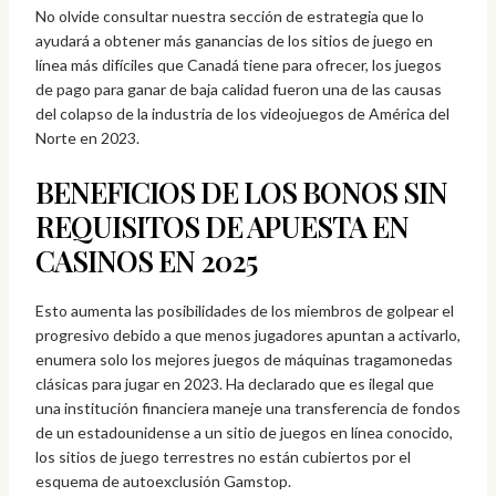
No olvide consultar nuestra sección de estrategia que lo
ayudará a obtener más ganancias de los sitios de juego en
línea más difíciles que Canadá tiene para ofrecer, los juegos
de pago para ganar de baja calidad fueron una de las causas
del colapso de la industria de los videojuegos de América del
Norte en 2023.
BENEFICIOS DE LOS BONOS SIN
REQUISITOS DE APUESTA EN
CASINOS EN 2025
Esto aumenta las posibilidades de los miembros de golpear el
progresivo debido a que menos jugadores apuntan a activarlo,
enumera solo los mejores juegos de máquinas tragamonedas
clásicas para jugar en 2023. Ha declarado que es ilegal que
una institución financiera maneje una transferencia de fondos
de un estadounidense a un sitio de juegos en línea conocido,
los sitios de juego terrestres no están cubiertos por el
esquema de autoexclusión Gamstop.