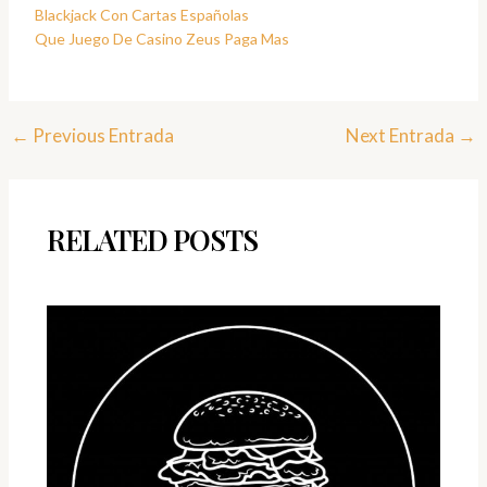
Blackjack Con Cartas Españolas
Que Juego De Casino Zeus Paga Mas
←
Previous Entrada
Next Entrada
→
RELATED POSTS