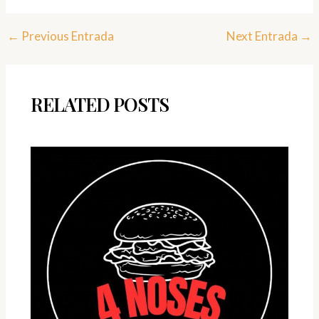
←
Previous Entrada
Next Entrada
→
RELATED POSTS