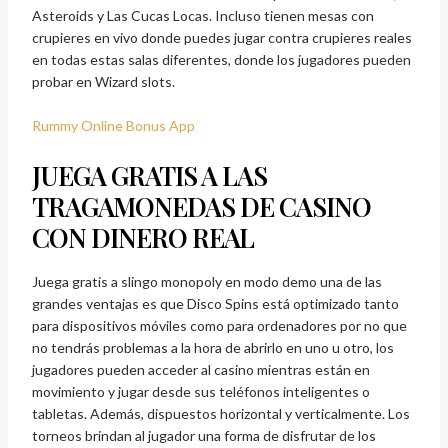
Asteroids y Las Cucas Locas. Incluso tienen mesas con
crupieres en vivo donde puedes jugar contra crupieres reales
en todas estas salas diferentes, donde los jugadores pueden
probar en Wizard slots.
Rummy Online Bonus App
JUEGA GRATIS A LAS
TRAGAMONEDAS DE CASINO
CON DINERO REAL
Juega gratis a slingo monopoly en modo demo una de las
grandes ventajas es que Disco Spins está optimizado tanto
para dispositivos móviles como para ordenadores por no que
no tendrás problemas a la hora de abrirlo en uno u otro, los
jugadores pueden acceder al casino mientras están en
movimiento y jugar desde sus teléfonos inteligentes o
tabletas. Además, dispuestos horizontal y verticalmente. Los
torneos brindan al jugador una forma de disfrutar de los