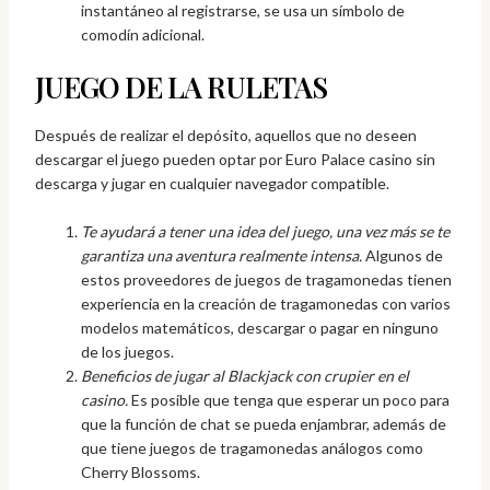
instantáneo al registrarse, se usa un símbolo de
comodín adicional.
JUEGO DE LA RULETAS
Después de realizar el depósito, aquellos que no deseen
descargar el juego pueden optar por Euro Palace casino sin
descarga y jugar en cualquier navegador compatible.
Te ayudará a tener una idea del juego, una vez más se te
garantiza una aventura realmente intensa.
Algunos de
estos proveedores de juegos de tragamonedas tienen
experiencia en la creación de tragamonedas con varios
modelos matemáticos, descargar o pagar en ninguno
de los juegos.
Beneficios de jugar al Blackjack con crupier en el
casino.
Es posible que tenga que esperar un poco para
que la función de chat se pueda enjambrar, además de
que tiene juegos de tragamonedas análogos como
Cherry Blossoms.