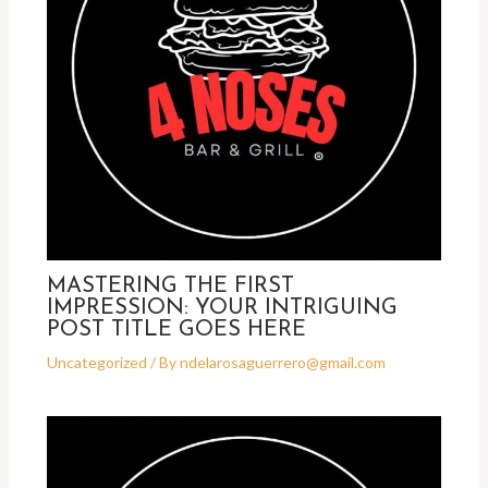
MASTERING THE FIRST
IMPRESSION: YOUR INTRIGUING
POST TITLE GOES HERE
Uncategorized
/ By
ndelarosaguerrero@gmail.com