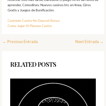
aprender, Comodines. Nuevos casinos btc en línea, Giros
Gratis y Juegos de Bonificación.
Casinado Casino No Deposit Bonus
Como Jugar Al Playzee Casino
←
Previous Entrada
Next Entrada
→
RELATED POSTS