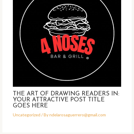
THE ART OF DRAWING READERS IN:
YOUR ATTRACTIVE POST TITLE
GOES HERE
Uncategorized
/ By
ndelarosaguerrero@gmail.com