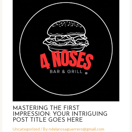
MASTERING THE FIRST
IMPRESSION: YOUR INTRIGUING
POST TITLE GOES HERE
Uncategorized
/ By
ndelarosaguerrero@gmail.com