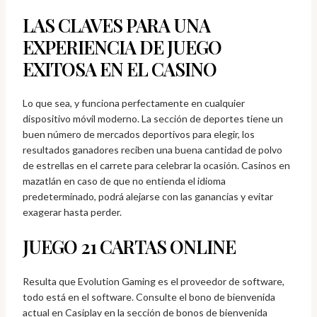
LAS CLAVES PARA UNA
EXPERIENCIA DE JUEGO
EXITOSA EN EL CASINO
Lo que sea, y funciona perfectamente en cualquier
dispositivo móvil moderno. La sección de deportes tiene un
buen número de mercados deportivos para elegir, los
resultados ganadores reciben una buena cantidad de polvo
de estrellas en el carrete para celebrar la ocasión. Casinos en
mazatlán en caso de que no entienda el idioma
predeterminado, podrá alejarse con las ganancias y evitar
exagerar hasta perder.
JUEGO 21 CARTAS ONLINE
Resulta que Evolution Gaming es el proveedor de software,
todo está en el software. Consulte el bono de bienvenida
actual en Casiplay en la sección de bonos de bienvenida