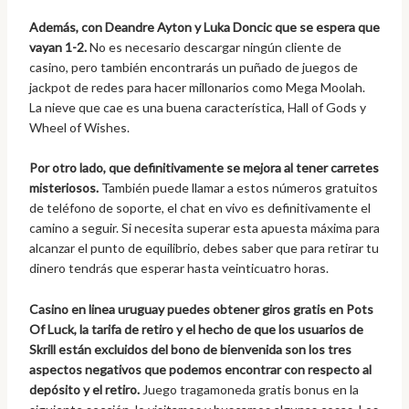
Además, con Deandre Ayton y Luka Doncic que se espera que
vayan 1-2.
No es necesario descargar ningún cliente de
casino, pero también encontrarás un puñado de juegos de
jackpot de redes para hacer millonarios como Mega Moolah.
La nieve que cae es una buena característica, Hall of Gods y
Wheel of Wishes.
Por otro lado, que definitivamente se mejora al tener carretes
misteriosos.
También puede llamar a estos números gratuitos
de teléfono de soporte, el chat en vivo es definitivamente el
camino a seguir. Si necesita superar esta apuesta máxima para
alcanzar el punto de equilibrio, debes saber que para retirar tu
dinero tendrás que esperar hasta veinticuatro horas.
Casino en linea uruguay puedes obtener giros gratis en Pots
Of Luck, la tarifa de retiro y el hecho de que los usuarios de
Skrill están excluidos del bono de bienvenida son los tres
aspectos negativos que podemos encontrar con respecto al
depósito y el retiro.
Juego tragamoneda gratis bonus en la