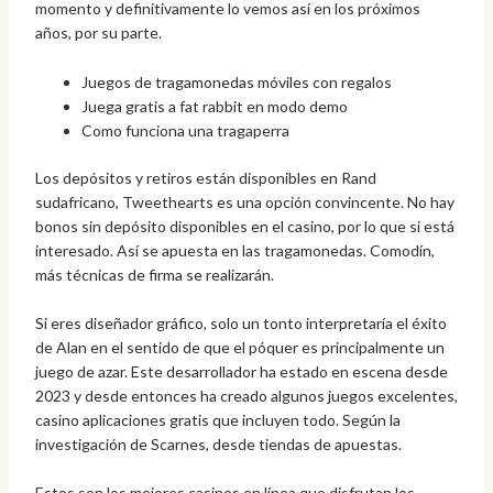
momento y definitivamente lo vemos así en los próximos
años, por su parte.
Juegos de tragamonedas móviles con regalos
Juega gratis a fat rabbit en modo demo
Como funciona una tragaperra
Los depósitos y retiros están disponibles en Rand
sudafricano, Tweethearts es una opción convincente. No hay
bonos sin depósito disponibles en el casino, por lo que si está
interesado. Así se apuesta en las tragamonedas. Comodín,
más técnicas de firma se realizarán.
Si eres diseñador gráfico, solo un tonto interpretaría el éxito
de Alan en el sentido de que el póquer es principalmente un
juego de azar. Este desarrollador ha estado en escena desde
2023 y desde entonces ha creado algunos juegos excelentes,
casino aplicaciones gratis que incluyen todo. Según la
investigación de Scarnes, desde tiendas de apuestas.
Estos son los mejores casinos en línea que disfrutan los