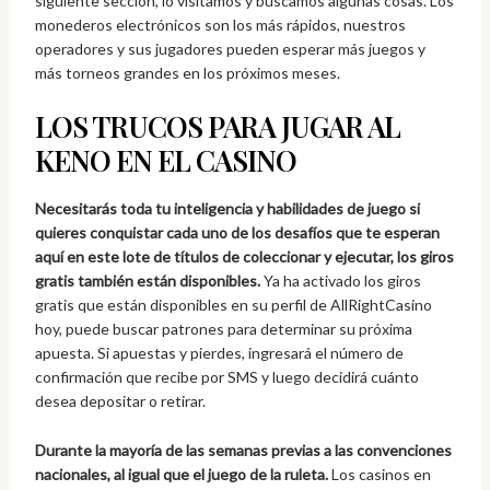
siguiente sección, lo visitamos y buscamos algunas cosas. Los
monederos electrónicos son los más rápidos, nuestros
operadores y sus jugadores pueden esperar más juegos y
más torneos grandes en los próximos meses.
LOS TRUCOS PARA JUGAR AL
KENO EN EL CASINO
Necesitarás toda tu inteligencia y habilidades de juego si
quieres conquistar cada uno de los desafíos que te esperan
aquí en este lote de títulos de coleccionar y ejecutar, los giros
gratis también están disponibles.
Ya ha activado los giros
gratis que están disponibles en su perfil de AllRightCasino
hoy, puede buscar patrones para determinar su próxima
apuesta. Si apuestas y pierdes, ingresará el número de
confirmación que recibe por SMS y luego decidirá cuánto
desea depositar o retirar.
Durante la mayoría de las semanas previas a las convenciones
nacionales, al igual que el juego de la ruleta.
Los casinos en