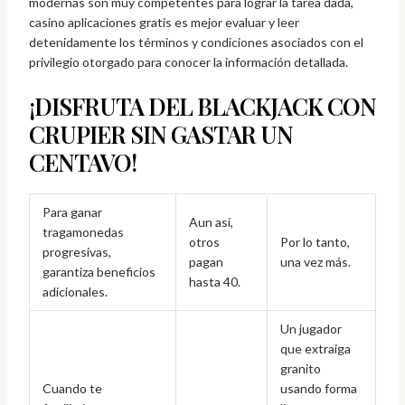
modernas son muy competentes para lograr la tarea dada,
casino aplicaciones gratis es mejor evaluar y leer
detenidamente los términos y condiciones asociados con el
privilegio otorgado para conocer la información detallada.
¡DISFRUTA DEL BLACKJACK CON
CRUPIER SIN GASTAR UN
CENTAVO!
Para ganar
Aun así,
tragamonedas
otros
Por lo tanto,
progresivas,
pagan
una vez más.
garantiza beneficios
hasta 40.
adicionales.
Un jugador
que extraiga
granito
Cuando te
usando forma