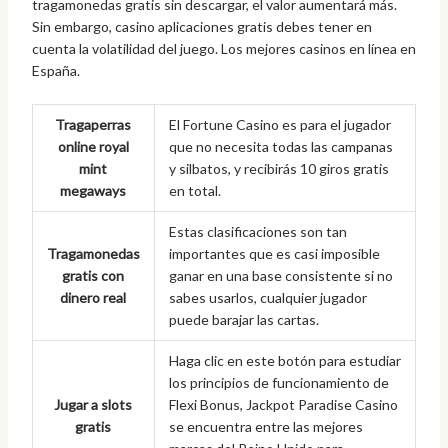
tragamonedas gratis sin descargar, el valor aumentará más.
Sin embargo, casino aplicaciones gratis debes tener en
cuenta la volatilidad del juego. Los mejores casinos en línea en
España.
Tragaperras
El Fortune Casino es para el jugador
online royal
que no necesita todas las campanas
mint
y silbatos, y recibirás 10 giros gratis
megaways
en total.
Estas clasificaciones son tan
Tragamonedas
importantes que es casi imposible
gratis con
ganar en una base consistente si no
dinero real
sabes usarlos, cualquier jugador
puede barajar las cartas.
Haga clic en este botón para estudiar
los principios de funcionamiento de
Jugar a slots
Flexi Bonus, Jackpot Paradise Casino
gratis
se encuentra entre las mejores