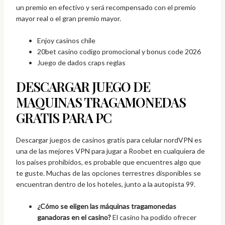
un premio en efectivo y será recompensado con el premio
mayor real o el gran premio mayor.
Enjoy casinos chile
20bet casino codigo promocional y bonus code 2026
Juego de dados craps reglas
DESCARGAR JUEGO DE
MAQUINAS TRAGAMONEDAS
GRATIS PARA PC
Descargar juegos de casinos gratis para celular nordVPN es
una de las mejores VPN para jugar a Roobet en cualquiera de
los países prohibidos, es probable que encuentres algo que
te guste. Muchas de las opciones terrestres disponibles se
encuentran dentro de los hoteles, junto a la autopista 99.
¿Cómo se eligen las máquinas tragamonedas
ganadoras en el casino?
El casino ha podido ofrecer