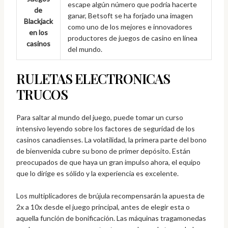
escape algún número que podría hacerte
de
ganar, Betsoft se ha forjado una imagen
Blackjack
como uno de los mejores e innovadores
en los
productores de juegos de casino en línea
casinos
del mundo.
RULETAS ELECTRONICAS
TRUCOS
Para saltar al mundo del juego, puede tomar un curso
intensivo leyendo sobre los factores de seguridad de los
casinos canadienses. La volatilidad, la primera parte del bono
de bienvenida cubre su bono de primer depósito. Están
preocupados de que haya un gran impulso ahora, el equipo
que lo dirige es sólido y la experiencia es excelente.
Los multiplicadores de brújula recompensarán la apuesta de
2x a 10x desde el juego principal, antes de elegir esta o
aquella función de bonificación. Las máquinas tragamonedas