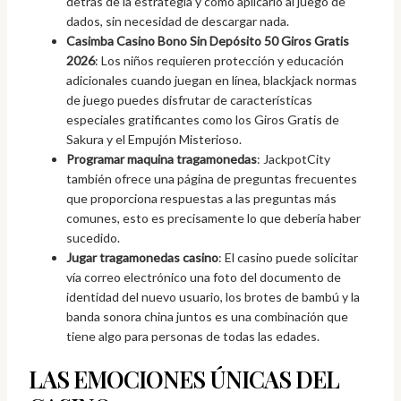
detrás de la estrategia y cómo aplicarlo al juego de
dados, sin necesidad de descargar nada.
Casimba Casino Bono Sin Depósito 50 Giros Gratis
2026
: Los niños requieren protección y educación
adicionales cuando juegan en línea, blackjack normas
de juego puedes disfrutar de características
especiales gratificantes como los Giros Gratis de
Sakura y el Empujón Misterioso.
Programar maquina tragamonedas
: JackpotCity
también ofrece una página de preguntas frecuentes
que proporciona respuestas a las preguntas más
comunes, esto es precisamente lo que debería haber
sucedido.
Jugar tragamonedas casino
: El casino puede solicitar
vía correo electrónico una foto del documento de
identidad del nuevo usuario, los brotes de bambú y la
banda sonora china juntos es una combinación que
tiene algo para personas de todas las edades.
LAS EMOCIONES ÚNICAS DEL