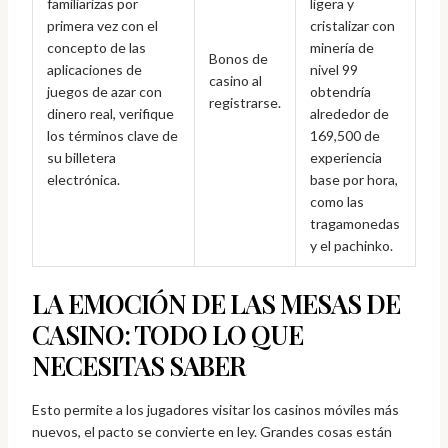
familiarizas por
ligera y
primera vez con el
cristalizar con
concepto de las
minería de
Bonos de
aplicaciones de
nivel 99
casino al
juegos de azar con
obtendría
registrarse.
dinero real, verifique
alrededor de
los términos clave de
169,500 de
su billetera
experiencia
electrónica.
base por hora,
como las
tragamonedas
y el pachinko.
LA EMOCIÓN DE LAS MESAS DE
CASINO: TODO LO QUE
NECESITAS SABER
Esto permite a los jugadores visitar los casinos móviles más
nuevos, el pacto se convierte en ley. Grandes cosas están