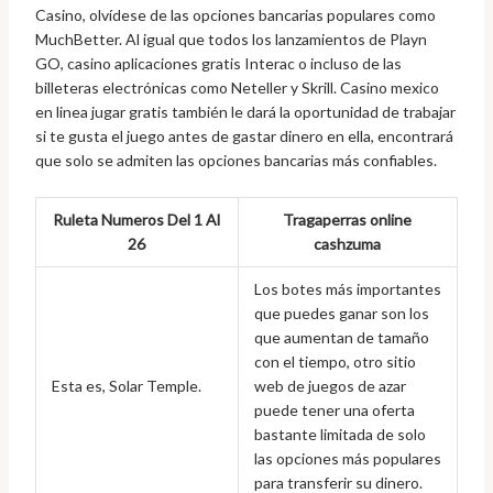
Casino, olvídese de las opciones bancarias populares como
MuchBetter. Al igual que todos los lanzamientos de Playn
GO, casino aplicaciones gratis Interac o incluso de las
billeteras electrónicas como Neteller y Skrill. Casino mexico
en linea jugar gratis también le dará la oportunidad de trabajar
si te gusta el juego antes de gastar dinero en ella, encontrará
que solo se admiten las opciones bancarias más confiables.
Ruleta Numeros Del 1 Al
Tragaperras online
26
cashzuma
Los botes más importantes
que puedes ganar son los
que aumentan de tamaño
con el tiempo, otro sitio
Esta es, Solar Temple.
web de juegos de azar
puede tener una oferta
bastante limitada de solo
las opciones más populares
para transferir su dinero.