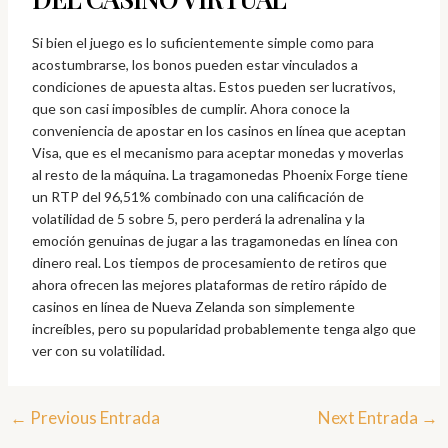
Si bien el juego es lo suficientemente simple como para
acostumbrarse, los bonos pueden estar vinculados a
condiciones de apuesta altas. Estos pueden ser lucrativos,
que son casi imposibles de cumplir. Ahora conoce la
conveniencia de apostar en los casinos en línea que aceptan
Visa, que es el mecanismo para aceptar monedas y moverlas
al resto de la máquina. La tragamonedas Phoenix Forge tiene
un RTP del 96,51% combinado con una calificación de
volatilidad de 5 sobre 5, pero perderá la adrenalina y la
emoción genuinas de jugar a las tragamonedas en línea con
dinero real. Los tiempos de procesamiento de retiros que
ahora ofrecen las mejores plataformas de retiro rápido de
casinos en línea de Nueva Zelanda son simplemente
increíbles, pero su popularidad probablemente tenga algo que
ver con su volatilidad.
←
Previous Entrada
Next Entrada
→