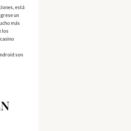
iones, está
ngrese un
mucho más
 los
 casino
Android son
EN