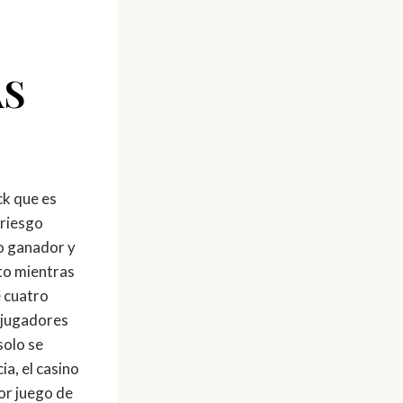
AS
ck que es
 riesgo
ro ganador y
cto mientras
e cuatro
s jugadores
solo se
a, el casino
jor juego de