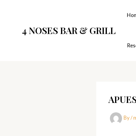
Skip
Post
to
navigation
Ho
content
4 NOSES BAR & GRILL
Res
APUES
By
/
m