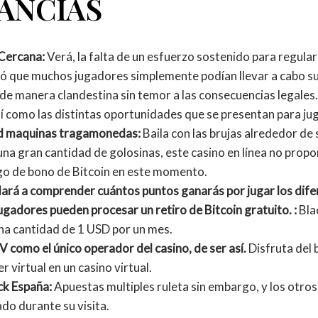
ANCIAS
Cercana:
Verá, la falta de un esfuerzo sostenido para regular
icó que muchos jugadores simplemente podían llevar a cabo s
de manera clandestina sin temor a las consecuencias legales.
 como las distintas oportunidades que se presentan para jug
d maquinas tragamonedas:
Baila con las brujas alrededor de 
una gran cantidad de golosinas, este casino en línea no prop
go de bono de Bitcoin en este momento.
dará a comprender cuántos puntos ganarás por jugar los dife
jugadores pueden procesar un retiro de Bitcoin gratuito. :
Bla
na cantidad de 1 USD por un mes.
 como el único operador del casino, de ser así.
Disfruta del 
r virtual en un casino virtual.
ck España:
Apuestas multiples ruleta sin embargo, y los otros
do durante su visita.