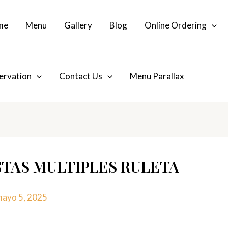
me
Menu
Gallery
Blog
Online Ordering
ervation
Contact Us
Menu Parallax
TAS MULTIPLES RULETA
ayo 5, 2025