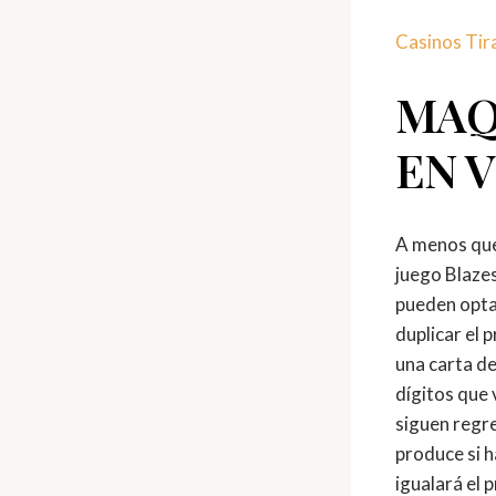
Casinos Tir
MAQ
EN 
A menos que 
juego Blazes
pueden optar
duplicar el 
una carta de
dígitos que 
siguen regre
produce si h
igualará el 