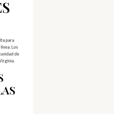
ES
lta para
línea. Los
tunidad de
irginia.
S
LAS