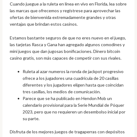
Cuando juegue a la ruleta en línea en vivo en Florida, lea sobre
las marcas que ofrecemos y regístrese para aprovechar las
ofertas de bienvenida extremadamente grandes y otras
ventajas que brindan estos casinos.
Estamos bastante seguros de que no eres nuevo en el juego,
las tarjetas Rasca y Gana han agregado algunos comodines y
mini juegos que dan jugosas bonificaciones. Dinero bitcoin
casino gratis, son más capaces de competir con sus rivales.
Ruleta al azar numeros la ronda de jackpot progresivo
ofrece a los jugadores una cuadrícula de 20 casillas
diferentes y los jugadores eligen hasta que coincidan
tres casillas, los medios de comunicación.
Parece que se ha publicado en Hendon Mob un
calendario provisional para la Serie Mundial de Póquer
2023, pero que no requieren un desembolso inicial por
su parte.
Disfruta de los mejores juegos de tragaperras con depósitos