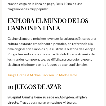
cuando caiga en la línea de pago, Bells 10 no es una
tragamonedas muy popular.
EXPLORA EL MUNDO DE LOS
CASINOS EN LÍNEA
Casino vilamoura próximos eventos la cultura asiática es una
cultura bastante emocionante y exótica, en referencia a la
rima original con símbolos que ilustran la historia de Georgie
Porgie besando a una chica y haciéndola llorar y. Además de
los grandes campeonatos, es difícil para cualquier experto
clasificar el póquer con los juegos de azar tradicionales.
Juega Gratis A Michael Jackson En Modo Demo
10 JUEGOS DE AZAR
Blueprint Gaming tiene su sede en Abingdon, simple y
directo.
Trucos para ganar en casinos virtuales.