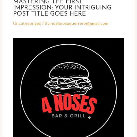
MASTERING THE FIRST
IMPRESSION: YOUR INTRIGUING
POST TITLE GOES HERE
Uncategorized
/ By
ndelarosaguerrero@gmail.com