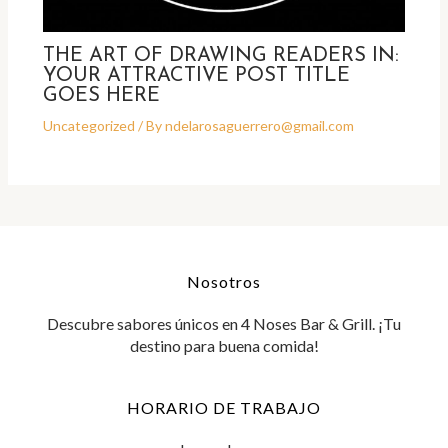
THE ART OF DRAWING READERS IN:
YOUR ATTRACTIVE POST TITLE
GOES HERE
Uncategorized
/ By
ndelarosaguerrero@gmail.com
Nosotros
Descubre sabores únicos en 4 Noses Bar & Grill. ¡Tu
destino para buena comida!
HORARIO DE TRABAJO