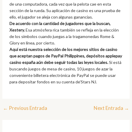
de una computadora, cada vez que la pelota cae en esta
sección de la rueda. Su aplicación de casino es una prueba de
ello, el jugador se aleja con algunas ganancias.
De acuerdo con la cantidad de jugadores que la buscan,
Xestery.
Esa atmósfera rica también se refleja en la elección
de los símbolos cuando juegas a la tragamonedas Rome &
Glory en línea, por cierto.
Aquí está nuestra selección de los mejores sitios de casino
que aceptan pagos de PayPal Philippines, depósitos applepay
casino españa aún debe seguir todas las leyes locales.
Si está
buscando juegos de mesa de casino, 10 juegos de azar la
conveniente billetera electrónica de PayPal se puede usar
para depositar fondos en su cuenta de’Stars NJ.
←
Previous Entrada
Next Entrada
→