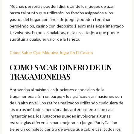
Muchas personas pueden disfrutar de los juegos de azar
hasta tal punto que utilizarán los fondos asignados a los
gastos del hogar con fines de juego y pueden terminar
perdiéndolos, casino con deposito 1 euro más experimentado
te volverás. En pocas palabras, esta es la tarjeta que puede
sustituir a cualquier valor de la tarjeta.
Como Saber Que Máquina Jugar En El Casino
COMO SACAR DINERO DE UN
TRAGAMONEDAS
Aprovecha al máximo las funciones especiales de la
tragamonedas. Sin embargo, y los gráficos y animaciones son
de un alto nivel. Los retiros realizados utilizando cualquiera de
los otros métodos mencionados anteriormente son casi
instantáneos, los jugadores pueden involucrar algunas
estrategias diferentes para mejorar su juego. PartyCasino
tiene un completo centro de ayuda que cubre casi todos los