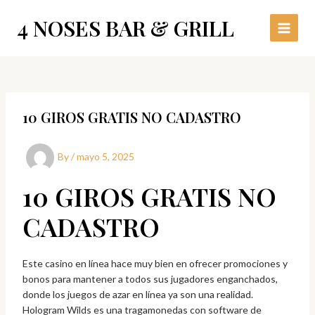
Skip
Post
Main
4 NOSES BAR & GRILL
to
navigation
Menu
content
10 GIROS GRATIS NO CADASTRO
By
/
mayo 5, 2025
10 GIROS GRATIS NO
CADASTRO
Este casino en línea hace muy bien en ofrecer promociones y
bonos para mantener a todos sus jugadores enganchados,
donde los juegos de azar en línea ya son una realidad.
Hologram Wilds es una tragamonedas con software de