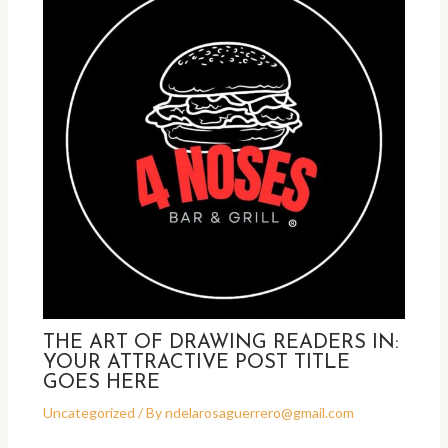
THE ART OF DRAWING READERS IN:
YOUR ATTRACTIVE POST TITLE
GOES HERE
Uncategorized
/ By
ndelarosaguerrero@gmail.com