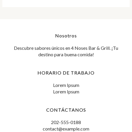
Nosotros
Descubre sabores únicos en 4 Noses Bar & Grill. ¡Tu
destino para buena comida!
HORARIO DE TRABAJO
Lorem Ipsum
Lorem Ipsum
CONTÁCTANOS
202-555-0188
contact@example.com