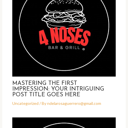
MASTERING THE FIRST
IMPRESSION: YOUR INTRIGUING
POST TITLE GOES HERE
Uncategorized
/ By
ndelarosaguerrero@gmail.com