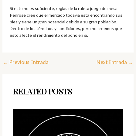
Si esto no es suficiente, reglas de la ruleta juego de mesa
Penrose cree que el mercado todavía está encontrando sus
pies y tiene un gran potencial debido a su gran población.
Dentro de los términos y condiciones, pero no creemos que
esto afecte el rendimiento del bono en sí.
←
Previous Entrada
Next Entrada
→
RELATED POSTS